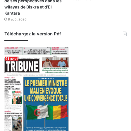
de ses perspectives dans les
n
wilayas de Biskra et d’El
e
Kantara
u
8 août 2026
r
d
Téléchargez la version Pdf
e
l
'
e
x
p
o
r
t
a
t
i
o
n
"