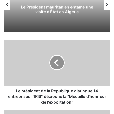
Coronavirus: 227 nouveaux cas, 190
guérisons et 2 décès
L
e
p
r
é
s
i
d
e
n
Le président de la République distingue 14
t
entreprises, "IRIS" décroche la "Médaille d'honneur
d
de l'exportation"
e
l
U