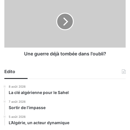
a
n
R
e
é
g
p
u
u
e
b
r
l
r
i
e
q
d
Une guerre déjà tombée dans l'oubli?
u
é
e
j
d
Edito
à
i
t
s
o
8 août 2026
t
m
La clé algérienne pour le Sahel
i
b
n
é
7 août 2026
g
Sortir de l’impasse
e
u
d
5 août 2026
e
a
L’Algérie, un acteur dynamique
1
n