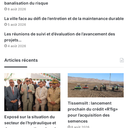
banalisation du risque
r
8 août 2026
o
c
La ville face au défi de l’entretien et de la maintenance durable
h
5 août 2026
e
Les réunions de suivi et d’évaluation de l’avancement des
l
projets…
a
4 août 2026
"
M
é
Articles récents
d
a
i
l
l
e
d
Tissemsilt : lancement
'
prochain du crédit «R’fig»
h
pour l’acquisition des
Exposé sur la situation du
o
semences
secteur de l’hydraulique et
n
8 août 2026