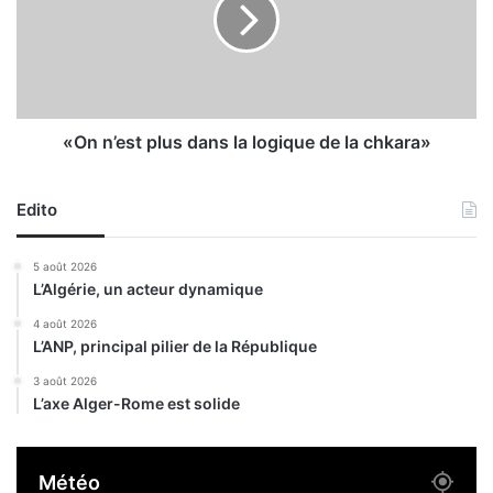
n
n
’
d
e
i
s
v
t
i
p
d
l
«On n’est plus dans la logique de la chkara»
u
u
s
s
i
Edito
d
m
a
p
n
5 août 2026
l
s
L’Algérie, un acteur dynamique
i
l
q
a
4 août 2026
u
L’ANP, principal pilier de la République
l
é
o
3 août 2026
s
g
L’axe Alger-Rome est solide
d
i
a
q
n
u
Météo
s
e