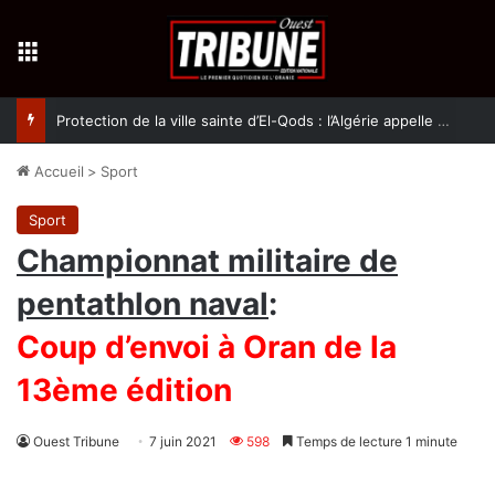
Menu
Protection de la ville sainte d’El-Qods : l’Algérie appelle à une action collective
Accueil
>
Sport
Sport
Championnat militaire de
pentathlon naval
:
Coup d’envoi à Oran de la
13ème édition
Ouest Tribune
7 juin 2021
598
Temps de lecture 1 minute