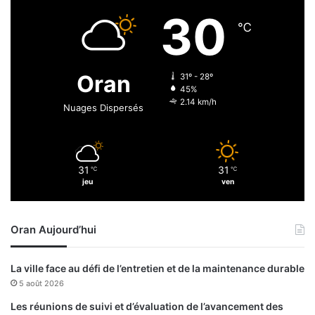
d
d
30
e
e
℃
s
l
a
a
f
c
Oran
31º - 28º
f
h
45%
a
k
2.14 km/h
Nuages Dispersés
i
a
r
r
e
a
s
»
31
31
℃
℃
c
jeu
ven
r
i
m
Oran Aujourd’hui
i
n
e
La ville face au défi de l’entretien et de la maintenance durable
l
5 août 2026
l
e
Les réunions de suivi et d’évaluation de l’avancement des