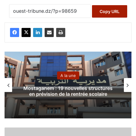
Copy URL
A la une
Mostaganem : 19 nouvelles structures
en prévision de la rentrée scolaire
M