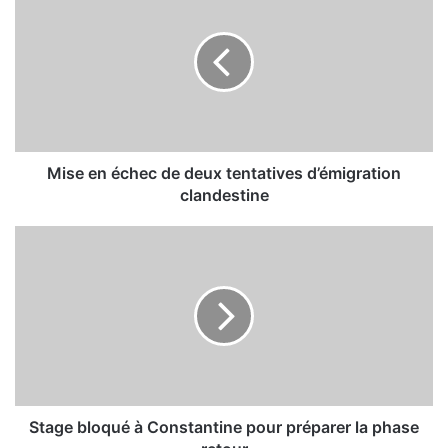
i
s
e
e
n
é
c
h
e
Mise en échec de deux tentatives d’émigration
c
clandestine
d
e
S
d
t
e
a
u
g
x
e
t
b
e
l
n
o
t
q
a
u
Stage bloqué à Constantine pour préparer la phase
t
é