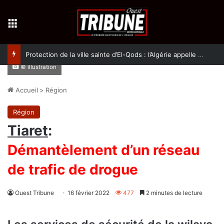
Menu
Protection de la ville sainte d’El-Qods : l’Algérie appelle à une action collective
© illustration
Accueil
>
Région
Région
Tiaret
:
Démantèlement d’un réseau
de trafic de drogue
Ouest Tribune
16 février 2022
477
2 minutes de lecture