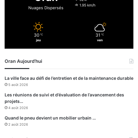
e
r
1.95 km/h
Nuages Dispersés
s
e
t
r
i
l
n
a
30
31
e
℃
℃
p
jeu
ven
h
a
s
Oran Aujourd’hui
e
r
e
La ville face au défi de l’entretien et de la maintenance durable
t
5 août 2026
o
u
Les réunions de suivi et d’évaluation de l’avancement des
r
projets…
4 août 2026
Quand le pneu devient un mobilier urbain …
2 août 2026