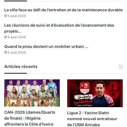
r
J
a
La ville face au défi de l’entretien et de la maintenance durable
o
t
5 août 2026
u
i
r
o
Les réunions de suivi et d’évaluation de l’avancement des
n
n
projets…
é
:
4 août 2026
e
l
Quand le pneu devient un mobilier urbain …
m
’
2 août 2026
o
A
n
l
d
Articles récents
g
i
é
a
r
l
i
e
e
d
d
e
o
l
m
CAN-2026 (dames/Quarts
Ligue 2 : Yacine Slatni
’
i
de finale) : l’Algérie
nommé nouvel entraîneur
e
n
affrontera la Côte d’Ivoire
de l’USM Annaba
n
e