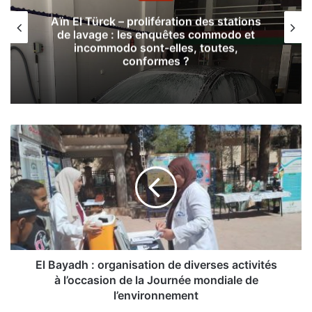
Aïn El Türck – prolifération des stations
de lavage : les enquêtes commodo et
incommodo sont-elles, toutes,
conformes ?
E
l
B
a
y
a
d
h
:
o
El Bayadh : organisation de diverses activités
r
à l’occasion de la Journée mondiale de
g
l’environnement
a