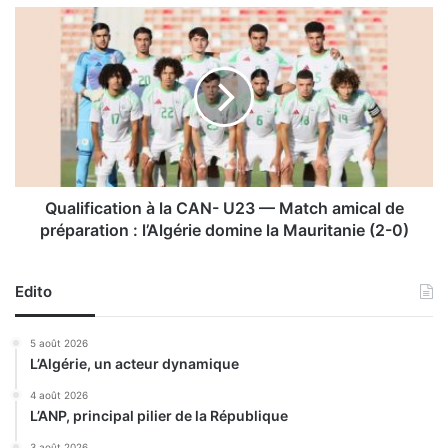
n
Q
i
u
s
a
a
l
t
i
i
f
o
i
n
c
d
a
e
t
Qualification à la CAN- U23 — Match amical de
d
i
préparation : l’Algérie domine la Mauritanie (2-0)
i
o
v
n
e
à
Edito
r
l
s
a
5 août 2026
e
C
L’Algérie, un acteur dynamique
s
A
a
N
4 août 2026
c
L’ANP, principal pilier de la République
-
t
U
3 août 2026