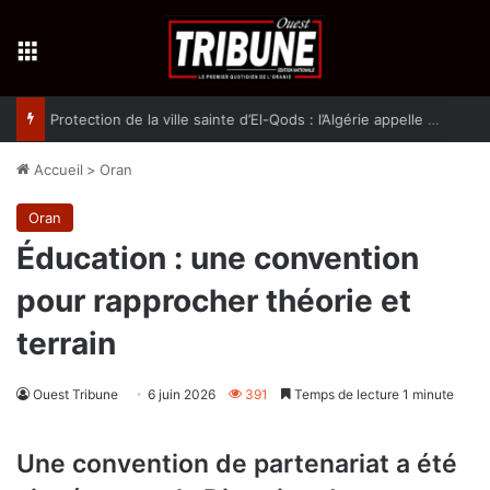
Menu
Protection de la ville sainte d’El-Qods : l’Algérie appelle à une action collective
Accueil
>
Oran
Oran
Éducation : une convention
pour rapprocher théorie et
terrain
Ouest Tribune
6 juin 2026
391
Temps de lecture 1 minute
Une convention de partenariat a été