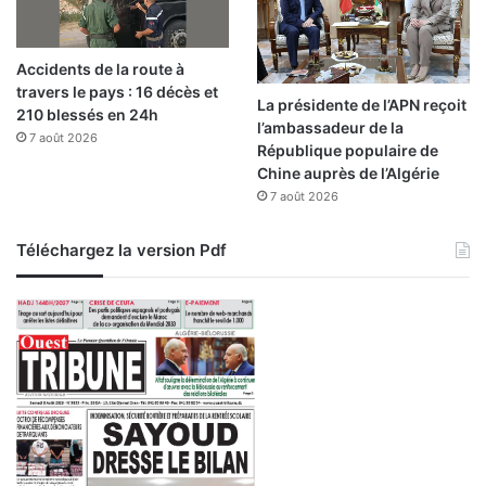
n
a
p
t
r
i
o
Accidents de la route à
o
j
travers le pays : 16 décès et
n
La présidente de l’APN reçoit
e
210 blessés en 24h
a
l’ambassadeur de la
t
7 août 2026
l
République populaire de
d
d
Chine auprès de l’Algérie
e
e
7 août 2026
m
f
o
o
Téléchargez la version Pdf
d
r
e
m
r
a
n
t
i
i
s
o
a
n
t
d
i
e
o
s
n
p