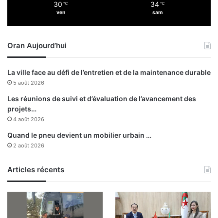
i
30
34
℃
℃
l
ven
sam
n
i
i
t
è
a
r
Oran Aujourd’hui
t
e
i
e
o
La ville face au défi de l’entretien et de la maintenance durable
t
n
5 août 2026
P
d
o
e
Les réunions de suivi et d’évaluation de l’avancement des
i
l
projets…
n
’
4 août 2026
t
i
Quand le pneu devient un mobilier urbain …
d
n
2 août 2026
u
s
J
t
o
i
Articles récents
u
t
r
u
:
t
u
n