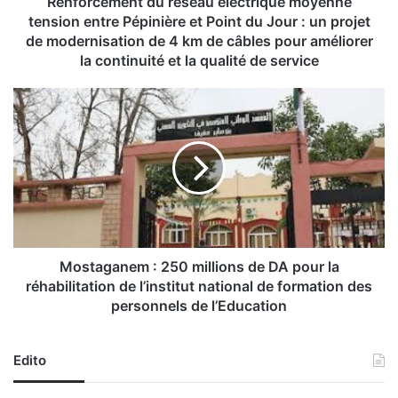
e
Renforcement du réseau électrique moyenne
n
tension entre Pépinière et Point du Jour : un projet
t
de modernisation de 4 km de câbles pour améliorer
d
la continuité et la qualité de service
u
r
M
é
o
s
s
e
t
a
a
u
g
é
a
l
n
e
e
c
m
Mostaganem : 250 millions de DA pour la
t
:
réhabilitation de l’institut national de formation des
r
2
personnels de l’Education
i
5
q
0
u
m
Edito
e
i
m
l