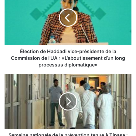
e
c
t
i
o
n
d
e
Élection de Haddadi vice-présidente de la
H
Commission de l'UA : «L’aboutissement d’un long
a
processus diplomatique»
d
d
S
a
e
d
m
i
a
v
i
i
n
c
e
e
n
-
a
p
t
Semaine nationale de la prévention tenue à Tipasa :