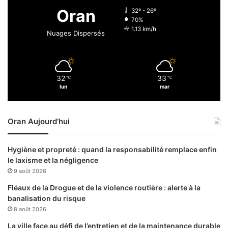
o
e
Oran
32º - 26º
n
n
70%
d
u
1.13 km/h
Nuages Dispersés
e
e
l
à
'
T
U
i
A
32
33
℃
℃
p
lun
mar
:
a
«
s
L
a
’
Oran Aujourd’hui
:
a
l
b
e
Hygiène et propreté : quand la responsabilité remplace enfin
o
s
le laxisme et la négligence
u
h
9 août 2026
t
a
i
u
Fléaux de la Drogue et de la violence routière : alerte à la
s
t
banalisation du risque
s
e
8 août 2026
e
s
La ville face au défi de l’entretien et de la maintenance durable
m