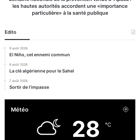
r
i
les hautes autorités accordent une «importance
é
o
particulière» à la santé publique
s
n
i
a
d
l
Edito
e
e
n
d
9 août 2026
t
e
El Niño, cet ennemi commun
e
l
d
a
8 août 2026
e
p
La clé algérienne pour le Sahel
l
r
7 août 2026
a
é
Sortir de l’impasse
C
v
o
e
m
n
Météo
m
t
i
i
28
s
o
℃
s
n
i
t