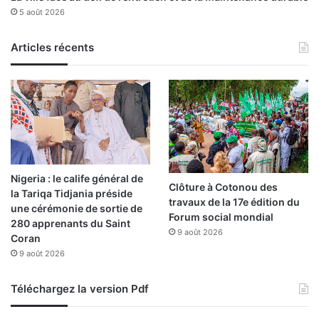
a
5 août 2026
e
u
n
t
t
o
Articles récents
d
r
’
i
u
t
n
é
l
s
o
a
n
c
g
c
Nigeria : le calife général de
p
o
Clôture à Cotonou des
la Tariqa Tidjania préside
r
r
travaux de la 17e édition du
une cérémonie de sortie de
o
d
Forum social mondial
280 apprenants du Saint
c
e
9 août 2026
Coran
e
n
s
9 août 2026
t
s
u
u
n
Téléchargez la version Pdf
s
e
d
«