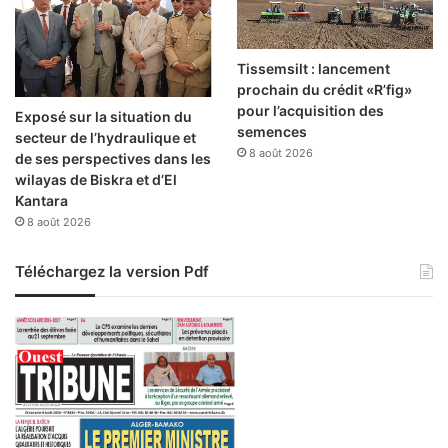
i
S
a
f
Tissemsilt : lancement
e
prochain du crédit «R’fig»
»
pour l’acquisition des
Exposé sur la situation du
d
semences
secteur de l’hydraulique et
e
8 août 2026
de ses perspectives dans les
l
wilayas de Biskra et d’El
a
Kantara
S
8 août 2026
o
g
Téléchargez la version Pdf
r
a
l