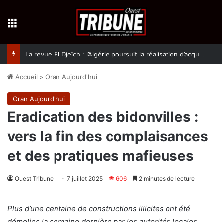
Menu
La revue El Djeïch : l’Algérie poursuit la réalisation d’acquis qualitatifs et historiques dans un climat de sécurité et de stabilité
Accueil
>
Oran Aujourd'hui
Oran Aujourd'hui
Eradication des bidonvilles :
vers la fin des complaisances
et des pratiques mafieuses
Ouest Tribune
7 juillet 2025
606
2 minutes de lecture
Plus d’une centaine de constructions illicites ont été
démolies la semaine dernière par les autorités locales