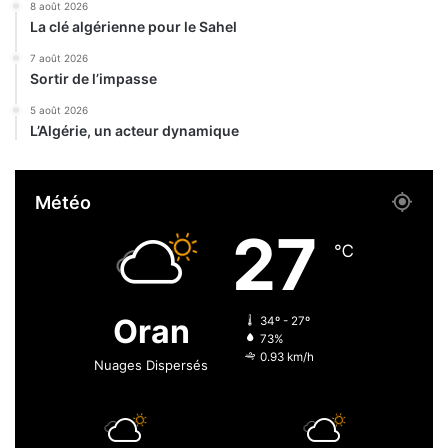
8 août 2026
i
2
La clé algérienne pour le Sahel
s
4
a
0
7 août 2026
t
Sortir de l’impasse
0
i
c
5 août 2026
o
h
L’Algérie, un acteur dynamique
n
a
d
u
’
f
Météo
a
f
b
e
27
o
u
℃
r
r
d
s
i
Oran
34º - 27º
n
73%
s
0.93 km/h
Nuages Dispersés
c
r
i
t