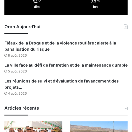
34
33
℃
℃
s
dim
lun
s
u
r
Oran Aujourd’hui
l
’
a
Fléaux de la Drogue et de la violence routière : alerte à la
p
banalisation du risque
p
8 août 2026
l
i
La ville face au défi de l’entretien et de la maintenance durable
c
5 août 2026
a
Les réunions de suivi et d’évaluation de l’avancement des
t
projets…
i
4 août 2026
o
n
Articles récents
«
T
a
x