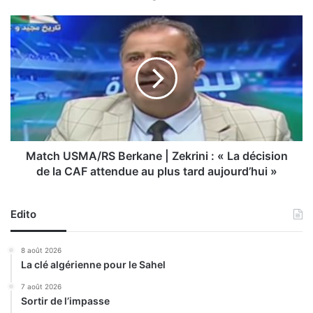
b
:
M
n
a
é
t
c
c
e
h
s
U
s
S
i
M
t
A
é
/
Match USMA/RS Berkane | Zekrini : « La décision
d
R
de la CAF attendue au plus tard aujourd’hui »
’
S
a
B
v
e
Edito
o
r
i
k
8 août 2026
r
a
La clé algérienne pour le Sahel
d
n
e
e
7 août 2026
s
Sortir de l’impasse
|