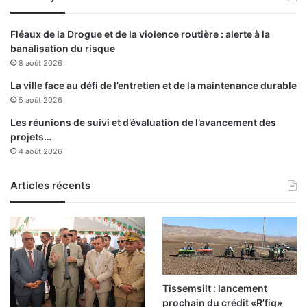
l
l
e
a
Fléaux de la Drogue et de la violence routière : alerte à la
s
banalisation du risque
d
C
8 août 2026
é
A
f
F
La ville face au défi de l’entretien et de la maintenance durable
i
a
5 août 2026
s
t
Les réunions de suivi et d’évaluation de l’avancement des
a
t
projets…
u
e
4 août 2026
x
n
q
d
u
Articles récents
u
e
e
l
a
s
u
f
a
p
i
l
t
u
Tissemsilt : lancement
f
s
prochain du crédit «R’fig»