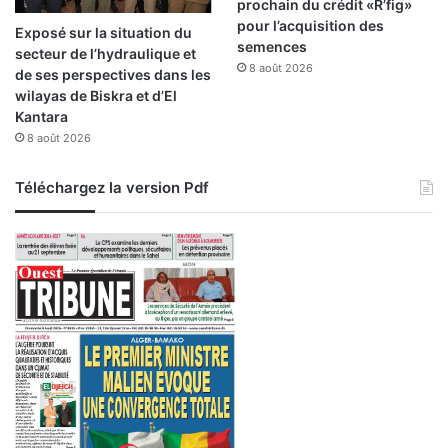
l
prochain du crédit «R’fig»
a
pour l’acquisition des
Exposé sur la situation du
v
semences
secteur de l’hydraulique et
i
8 août 2026
de ses perspectives dans les
l
wilayas de Biskra et d’El
l
Kantara
e
8 août 2026
Téléchargez la version Pdf