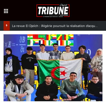
Menu
La revue El Djeïch : l’Algérie poursuit la réalisation d’acquis qualitatifs et historiques dans un climat de sécurité et de stabilité