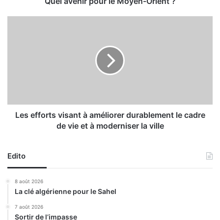
r
Quel avenir pour le Moyen-Orient ?
p
o
L
u
e
r
s
l
e
e
f
M
f
o
o
y
r
e
t
n
s
Les efforts visant à améliorer durablement le cadre
-
v
de vie et à moderniser la ville
O
i
r
s
i
a
Edito
e
n
n
t
8 août 2026
t
à
La clé algérienne pour le Sahel
?
a
m
7 août 2026
Sortir de l’impasse
é