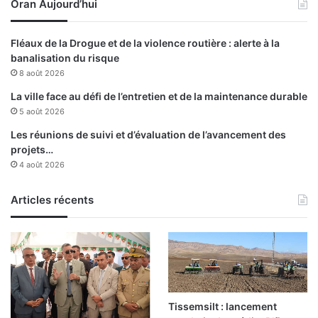
Oran Aujourd’hui
d
r
e
Fléaux de la Drogue et de la violence routière : alerte à la
d
banalisation du risque
e
8 août 2026
v
i
La ville face au défi de l’entretien et de la maintenance durable
e
5 août 2026
e
Les réunions de suivi et d’évaluation de l’avancement des
t
projets…
à
4 août 2026
m
o
Articles récents
d
e
r
n
i
s
e
r
Tissemsilt : lancement