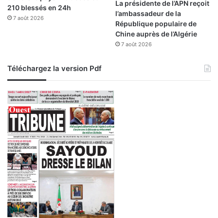
La présidente de l’APN reçoit
210 blessés en 24h
o
E
l’ambassadeur de la
n
7 août 2026
l
République populaire de
c
B
Chine auprès de l’Algérie
o
e
7 août 2026
n
i
t
d
Téléchargez la version Pdf
i
a
n
e
n
t
a
l
e
a
s
s
u
m
é
e