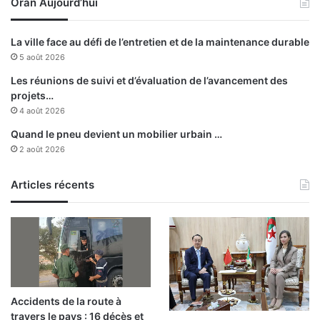
Oran Aujourd’hui
c
r
r
i
é
s
La ville face au défi de l’entretien et de la maintenance durable
t
é
5 août 2026
i
p
s
a
Les réunions de suivi et d’évaluation de l’avancement des
a
r
projets…
t
l
4 août 2026
i
e
Quand le pneu devient un mobilier urbain …
o
s
2 août 2026
n
p
d
o
’
Articles récents
m
u
p
n
i
e
e
a
r
m
s
b
à
i
A
Accidents de la route à
t
i
travers le pays : 16 décès et
i
n