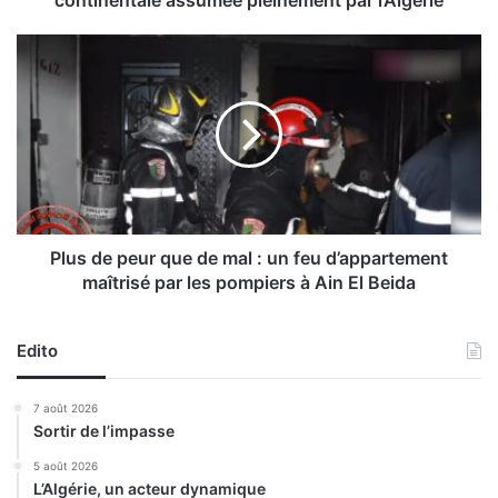
l
a
P
C
l
o
u
m
s
m
d
u
e
n
p
i
e
c
u
a
r
Plus de peur que de mal : un feu d’appartement
t
q
maîtrisé par les pompiers à Ain El Beida
i
u
o
e
n
d
Edito
:
e
l
m
7 août 2026
a
a
Sortir de l’impasse
4
l
e
:
5 août 2026
é
L’Algérie, un acteur dynamique
u