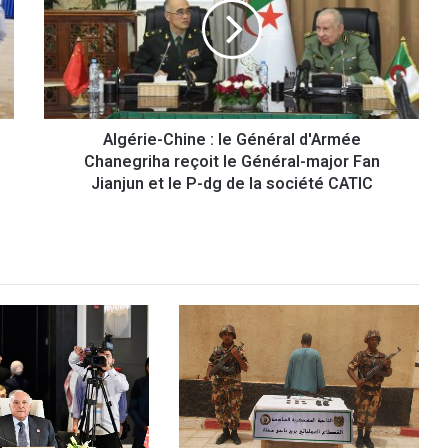
é
r
i
e
-
C
Algérie-Chine : le Général d'Armée
h
Chanegriha reçoit le Général-major Fan
i
n
Jianjun et le P-dg de la société CATIC
e
:
l
e
G
é
n
é
r
a
l
d