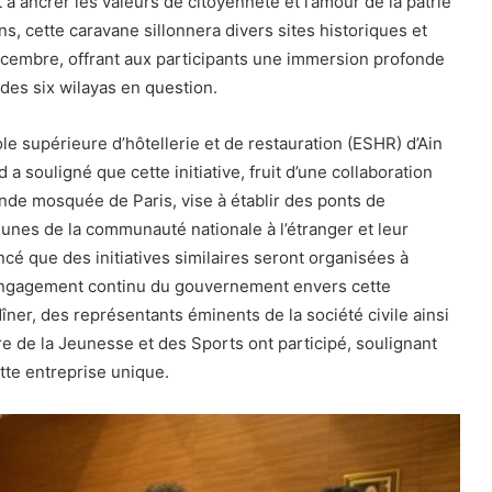
t à ancrer les valeurs de citoyenneté et l’amour de la patrie
s, cette caravane sillonnera divers sites historiques et
écembre, offrant aux participants une immersion profonde
e des six wilayas en question.
ole supérieure d’hôtellerie et de restauration (ESHR) d’Ain
a souligné que cette initiative, fruit d’une collaboration
ande mosquée de Paris, vise à établir des ponts de
unes de la communauté nationale à l’étranger et leur
ncé que des initiatives similaires seront organisées à
 l’engagement continu du gouvernement envers cette
ner, des représentants éminents de la société civile ainsi
e de la Jeunesse et des Sports ont participé, soulignant
tte entreprise unique.