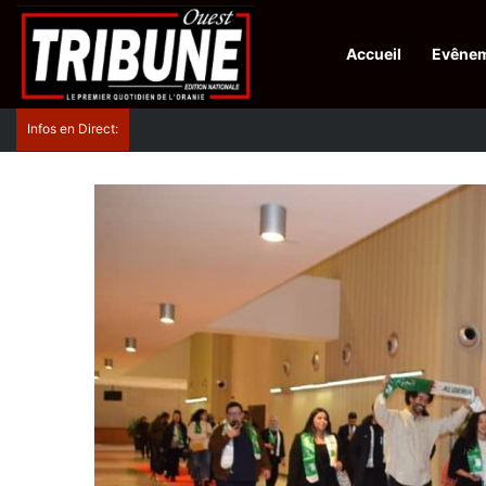
Accueil
Evêne
Infos en Direct:
Protection de la ville sainte d’El-Qods : l’Algérie ap