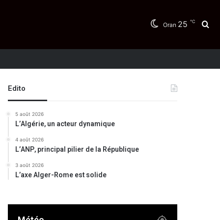
℃
25
Re
Oran
Edito
5 août 2026
L’Algérie, un acteur dynamique
4 août 2026
L’ANP, principal pilier de la République
3 août 2026
L’axe Alger-Rome est solide