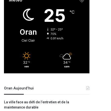
Météo
25
℃
Oran
32º - 25º
70%
0.91 km/h
Ciel Clair
32
34
℃
℃
ven
sam
Oran Aujourd’hui
La ville face au défi de l’entretien et de la
maintenance durable