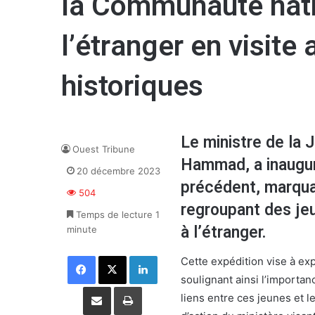
la Communauté nati
l’étranger en visite 
historiques
Le ministre de la
Ouest Tribune
Hammad, a inauguré
20 décembre 2023
précédent, marqua
504
regroupant des je
Temps de lecture 1
à l’étranger.
minute
Facebook
X
Linkedin
Cette expédition vise à exp
soulignant ainsi l’importan
Partager par email
Imprimer
liens entre ces jeunes et 