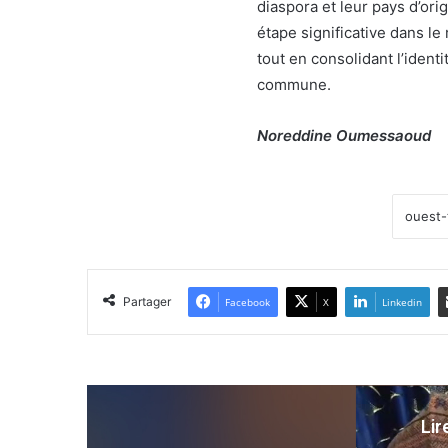
diaspora et leur pays d’or
étape significative dans l
tout en consolidant l’ident
commune.
Noreddine Oumessaoud
Partager
Facebook
X
Linkedin
Lir