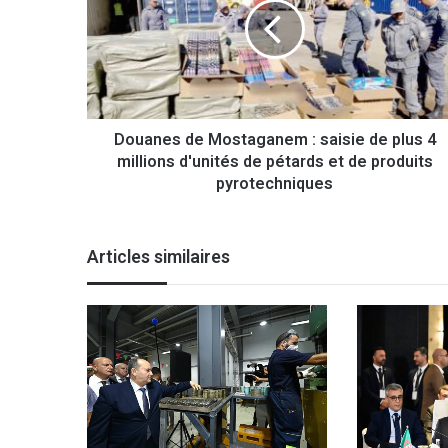
a
n
e
s
d
e
Douanes de Mostaganem : saisie de plus 4
M
millions d'unités de pétards et de produits
o
s
pyrotechniques
t
a
g
Articles similaires
a
n
e
m
:
s
a
i
s