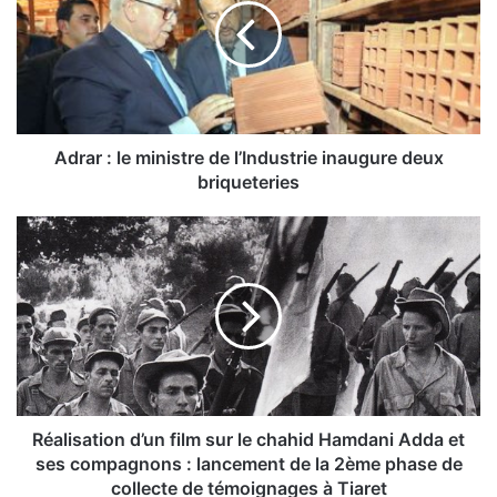
a
r
:
l
e
m
i
Adrar : le ministre de l’Industrie inaugure deux
n
briqueteries
i
s
R
t
é
r
a
e
l
d
i
e
s
l
a
’
t
I
i
n
o
Réalisation d’un film sur le chahid Hamdani Adda et
d
n
ses compagnons : lancement de la 2ème phase de
u
d
collecte de témoignages à Tiaret