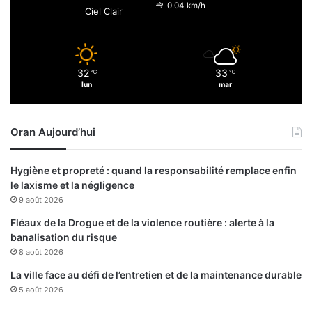
u
d
0.04 km/h
Ciel Clair
e
a
t
n
e
i
r
A
32
33
i
℃
℃
d
lun
mar
e
d
s
a
e
Oran Aujourd’hui
t
s
e
Hygiène et propreté : quand la responsabilité remplace enfin
s
le laxisme et la négligence
c
9 août 2026
o
m
Fléaux de la Drogue et de la violence routière : alerte à la
p
banalisation du risque
a
8 août 2026
g
La ville face au défi de l’entretien et de la maintenance durable
n
5 août 2026
o
n