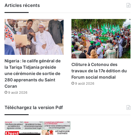
s
Articles récents
:
l
a
n
c
e
m
e
Nigeria : le calife général de
n
Clôture à Cotonou des
la Tariqa Tidjania préside
t
travaux de la 17e édition du
une cérémonie de sortie de
d
Forum social mondial
280 apprenants du Saint
e
9 août 2026
Coran
l
9 août 2026
a
2
è
Téléchargez la version Pdf
m
e
p
h