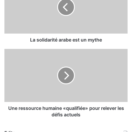
o
l
i
d
a
r
i
La solidarité arabe est un mythe
t
é
U
a
n
r
e
a
r
b
e
e
s
e
s
s
o
t
u
r
Une ressource humaine «qualifiée» pour relever les
u
c
défis actuels
n
e
m
h
y