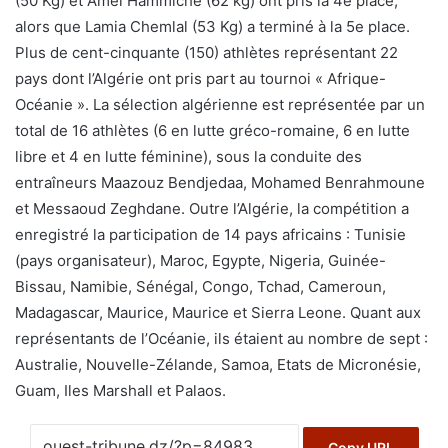
(50 Kg) et Amel Hammiche (62 kg) ont pris la 4e place,
alors que Lamia Chemlal (53 Kg) a terminé à la 5e place.
Plus de cent-cinquante (150) athlètes représentant 22
pays dont l’Algérie ont pris part au tournoi « Afrique-
Océanie ». La sélection algérienne est représentée par un
total de 16 athlètes (6 en lutte gréco-romaine, 6 en lutte
libre et 4 en lutte féminine), sous la conduite des
entraîneurs Maazouz Bendjedaa, Mohamed Benrahmoune
et Messaoud Zeghdane. Outre l’Algérie, la compétition a
enregistré la participation de 14 pays africains : Tunisie
(pays organisateur), Maroc, Egypte, Nigeria, Guinée-
Bissau, Namibie, Sénégal, Congo, Tchad, Cameroun,
Madagascar, Maurice, Maurice et Sierra Leone. Quant aux
représentants de l’Océanie, ils étaient au nombre de sept :
Australie, Nouvelle-Zélande, Samoa, Etats de Micronésie,
Guam, Iles Marshall et Palaos.
Copy URL