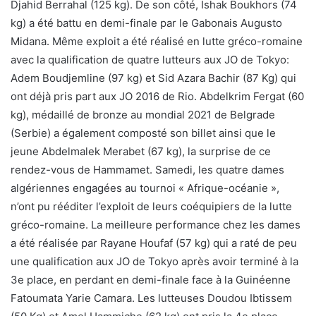
Djahid Berrahal (125 kg). De son côté, Ishak Boukhors (74
kg) a été battu en demi-finale par le Gabonais Augusto
Midana.
Même exploit a été réalisé en lutte gréco-romaine
avec la qualification de quatre lutteurs aux JO de Tokyo:
Adem Boudjemline (97 kg) et Sid Azara Bachir (87 Kg)
qui
ont déjà pris part aux JO 2016 de Rio.
Abdelkrim Fergat (60
kg)
, médaillé de bronze au mondial 2021 de Belgrade
(Serbie) a également composté son billet ainsi que le
jeune Abdelmalek Merabet (67 kg), la surprise de ce
rendez-vous de Hammamet. Samedi, les quatre dames
algériennes engagées au tournoi « Afrique-océanie »,
n’ont pu rééditer l’exploit de leurs coéquipiers de la lutte
gréco-romaine.
La meilleure performance chez les dames
a été réalisée par Rayane Houfaf (57 kg) qui a raté de peu
une qualification aux JO de Tokyo après avoir terminé à la
3e place, en perdant en demi-finale face à la Guinéenne
Fatoumata Yarie Camara.
Les lutteuses Doudou Ibtissem