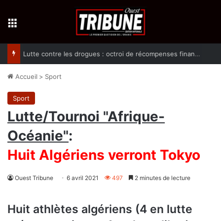
Menu
Lutte contre les drogues : octroi de récompenses financières aux dénonciateurs de trafiquants
Accueil
>
Sport
Sport
Lutte/Tournoi "Afrique-
Océanie"
:
Huit Algériens verront Tokyo
Ouest Tribune
6 avril 2021
497
2 minutes de lecture
Huit athlètes algériens (4 en lutte