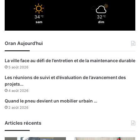
e
l
34
32
℃
℃
e
sam
dim
v
e
r
Oran Aujourd’hui
l
e
s
La ville face au défi de l’entretien et de la maintenance durable
d
5 août 2026
é
f
Les réunions de suivi et d’évaluation de l’avancement des
i
projets…
s
4 août 2026
a
Quand le pneu devient un mobilier urbain …
c
2 août 2026
t
u
Articles récents
e
l
s