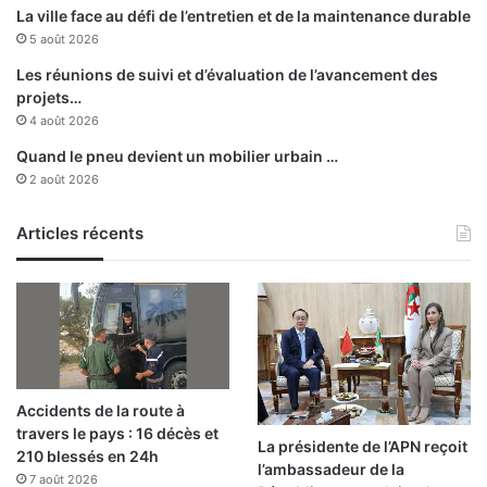
d
La ville face au défi de l’entretien et de la maintenance durable
e
e
5 août 2026
-
m
A
a
Les réunions de suivi et d’évaluation de l’avancement des
i
n
projets…
t
d
4 août 2026
-
e
Quand le pneu devient un mobilier urbain …
A
d
2 août 2026
h
e
m
r
e
a
Articles récents
d
n
d
ç
e
o
T
n
i
s
z
:
i
d
-
Accidents de la route à
é
O
travers le pays : 16 décès et
m
La présidente de l’APN reçoit
u
210 blessés en 24h
a
l’ambassadeur de la
z
7 août 2026
n