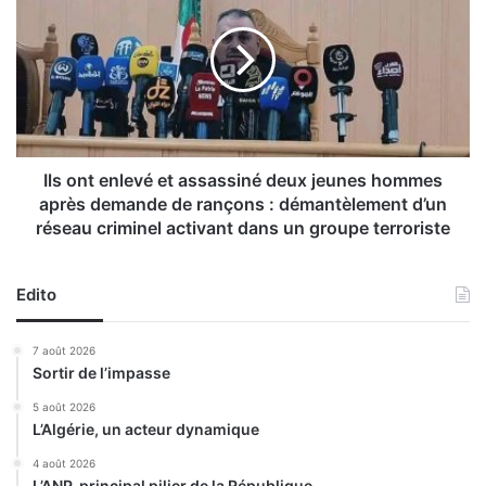
|
s
A
o
l
n
g
t
é
e
r
n
i
l
e
e
Ils ont enlevé et assassiné deux jeunes hommes
-
v
après demande de rançons : démantèlement d’un
M
é
réseau criminel activant dans un groupe terroriste
o
e
z
t
a
a
Edito
m
s
b
s
7 août 2026
i
a
Sortir de l’impasse
q
s
u
s
5 août 2026
e
i
L’Algérie, un acteur dynamique
(
n
4 août 2026
c
é
L’ANP, principal pilier de la République