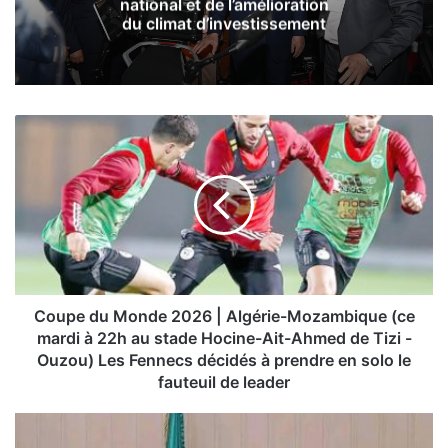
blessés
C
o
u
p
e
d
u
M
o
n
Coupe du Monde 2026 | Algérie-Mozambique (ce
d
mardi à 22h au stade Hocine-Ait-Ahmed de Tizi -
e
Ouzou) Les Fennecs décidés à prendre en solo le
2
fauteuil de leader
0
2
I
6
l