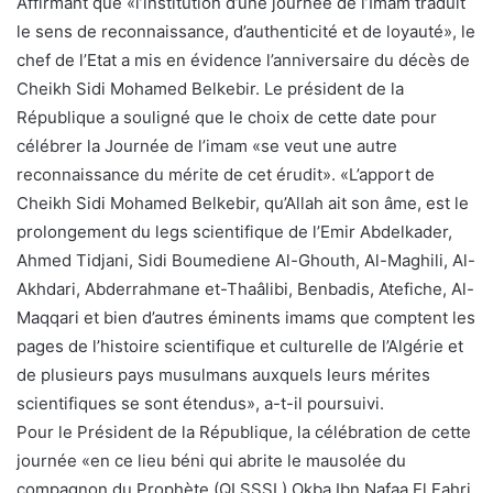
Affirmant que «l’institution d’une journée de l’Imam traduit
le sens de reconnaissance, d’authenticité et de loyauté», le
chef de l’Etat a mis en évidence l’anniversaire du décès de
Cheikh Sidi Mohamed Belkebir. Le président de la
République a souligné que le choix de cette date pour
célébrer la Journée de l’imam «se veut une autre
reconnaissance du mérite de cet érudit». «L’apport de
Cheikh Sidi Mohamed Belkebir, qu’Allah ait son âme, est le
prolongement du legs scientifique de l’Emir Abdelkader,
Ahmed Tidjani, Sidi Boumediene Al-Ghouth, Al-Maghili, Al-
Akhdari, Abderrahmane et-Thaâlibi, Benbadis, Atefiche, Al-
Maqqari et bien d’autres éminents imams que comptent les
pages de l’histoire scientifique et culturelle de l’Algérie et
de plusieurs pays musulmans auxquels leurs mérites
scientifiques se sont étendus», a-t-il poursuivi.
Pour le Président de la République, la célébration de cette
journée «en ce lieu béni qui abrite le mausolée du
compagnon du Prophète (QLSSSL) Okba Ibn Nafaa El Fahri