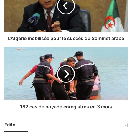
l
g
é
r
i
e
m
L’Algérie mobilisée pour le succès du Sommet arabe
o
b
1
i
8
l
2
i
c
s
a
é
s
e
d
p
e
o
n
u
o
182 cas de noyade enregistrés en 3 mois
r
y
l
a
e
Edito
d
s
e