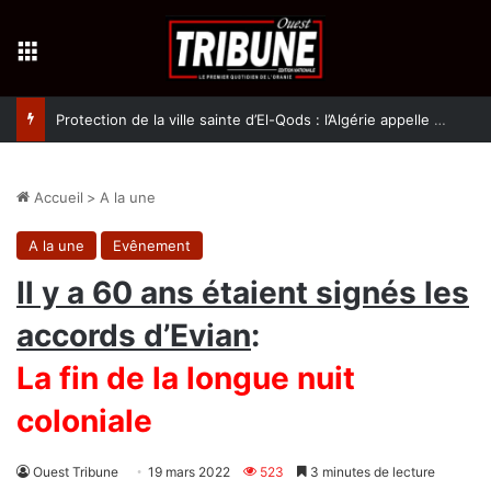
Menu
Protection de la ville sainte d’El-Qods : l’Algérie appelle à une action collective
Accueil
>
A la une
A la une
Evênement
Il y a 60 ans étaient signés les
accords d’Evian
:
La fin de la longue nuit
coloniale
Ouest Tribune
19 mars 2022
523
3 minutes de lecture