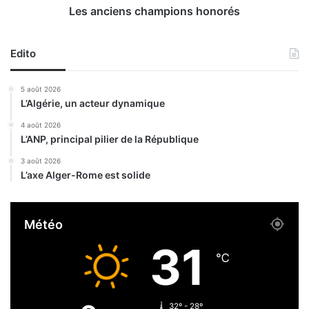
t
s
Les anciens champions honorés
i
c
f
h
Edito
a
m
p
5 août 2026
i
L’Algérie, un acteur dynamique
o
n
4 août 2026
L’ANP, principal pilier de la République
s
h
3 août 2026
o
L’axe Alger-Rome est solide
n
o
r
Météo
é
s
31
℃
32º - 28º