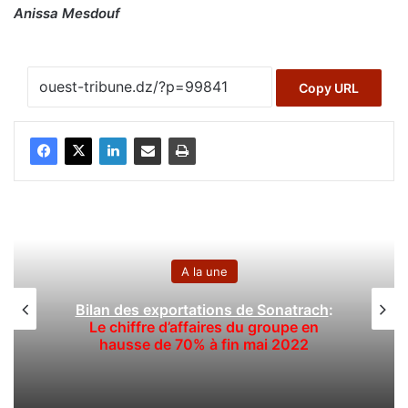
Anissa Mesdouf
Copy URL
Evênement
Le Général d’Armée Saïd Chaneg
onatrach
:
prend part à la cérémonie d’ouvert
oupe en
la 13e édition de l’exposition L
 2022
2023 au Brésil