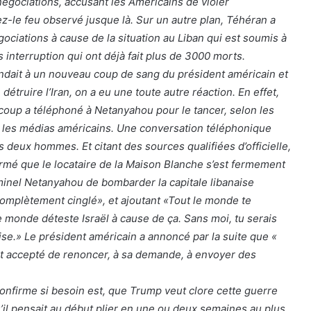
négociations, accusant les Américains de violer
-le feu observé jusque là. Sur un autre plan, Téhéran a
ociations à cause de la situation au Liban qui est soumis à
 interruption qui ont déjà fait plus de 3000 morts.
endait à un nouveau coup de sang du président américain et
étruire l’Iran, on a eu une toute autre réaction. En effet,
coup a téléphoné à Netanyahou pour le tancer, selon les
r les médias américains. Une conversation téléphonique
s deux hommes. Et citant des sources qualifiées d’officielle,
mé que le locataire de la Maison Blanche s’est fermement
iminel Netanyahou de bombarder la capitale libanaise
 complètement cinglé», et ajoutant «Tout le monde te
e monde déteste Israël à cause de ça. Sans moi, tu serais
ise.» Le président américain a annoncé par la suite que «
 accepté de renoncer, à sa demande, à envoyer des
nfirme si besoin est, que Trump veut clore cette guerre
’il pensait au début plier en une ou deux semaines au plus,