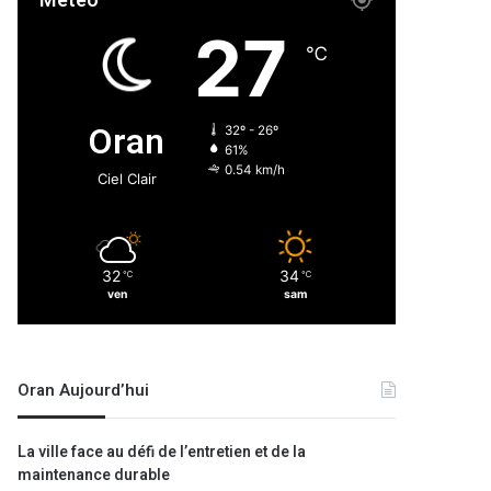
Météo
27
℃
Oran
32º - 26º
61%
0.54 km/h
Ciel Clair
32
34
℃
℃
ven
sam
Oran Aujourd’hui
La ville face au défi de l’entretien et de la
maintenance durable