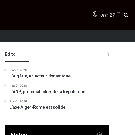
℃
27
Re
Oran
Edito
5 août 2026
L’Algérie, un acteur dynamique
4 août 2026
L’ANP, principal pilier de la République
3 août 2026
L’axe Alger-Rome est solide