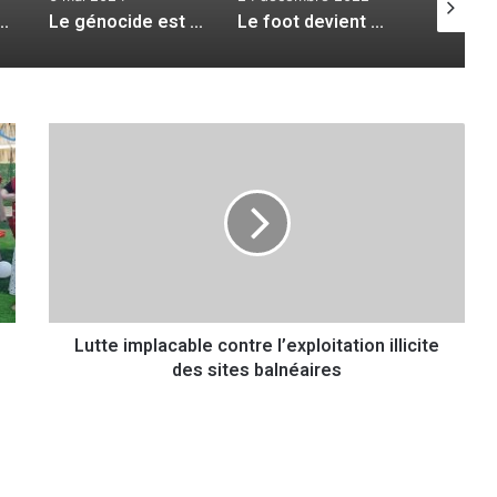
Le génocide est un fait colonial
Le foot devient un phénomène sociétal
Un continent… une seule voix
L
u
t
t
e
i
m
p
l
Lutte implacable contre l’exploitation illicite
a
des sites balnéaires
c
a
b
l
e
c