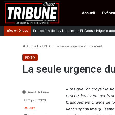
Accueil
Evêne
Infos en Direct:
Protection de la ville sainte d’El-Qods : l’Algérie ap
Accueil
>
EDITO
>
La seule urgence du moment
EDITO
La seule urgence 
Alors que l’on croyait la s
Ouest Tribune
proche, les événements de 
2 juin 2026
brusquement changé de ton 
492
vent d’optimisme qui semblai