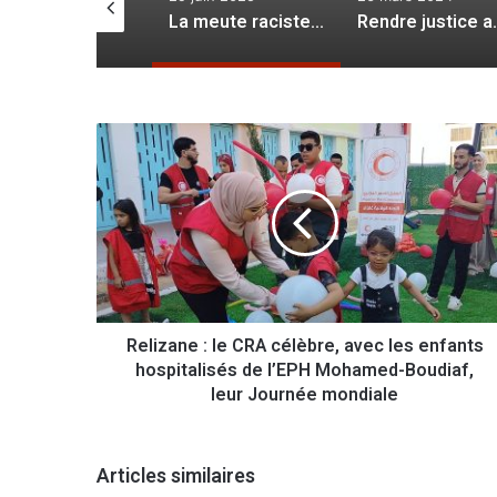
La meute raciste, ses acteurs et ses financiers
Rendre justice au peuple palestinien
R
e
l
i
z
a
n
e
:
Relizane : le CRA célèbre, avec les enfants
l
hospitalisés de l’EPH Mohamed-Boudiaf,
e
C
leur Journée mondiale
R
A
c
Articles similaires
é