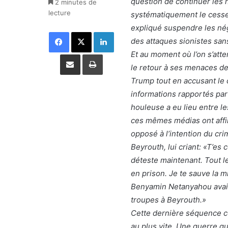
question de continuer les 
2 minutes de
lecture
systématiquement le cessez
expliqué suspendre les nég
Facebook
X
Linkedin
des attaques sionistes sans
Et au moment où l’on s’att
Partager par email
Imprimer
le retour à ses menaces de d
Trump tout en accusant le 
informations rapportés pa
houleuse a eu lieu entre le
ces mêmes médias ont affir
opposé à l’intention du cr
Beyrouth, lui criant: «T’es
déteste maintenant. Tout l
en prison. Je te sauve la m
Benyamin Netanyahou avait
troupes à Beyrouth.»
Cette dernière séquence co
au plus vite. Une guerre qu