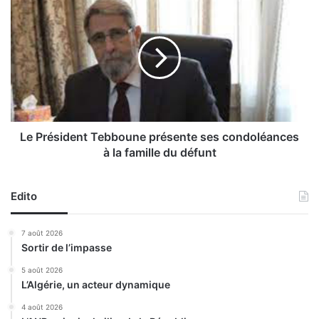
L
y
e
a
P
d
r
e
é
s
s
e
i
n
d
4
e
8
n
Le Président Tebboune présente ses condoléances
h
t
à la famille du défunt
e
T
u
e
r
b
Edito
e
b
s
o
7 août 2026
u
Sortir de l’impasse
n
e
5 août 2026
L’Algérie, un acteur dynamique
p
r
4 août 2026
é