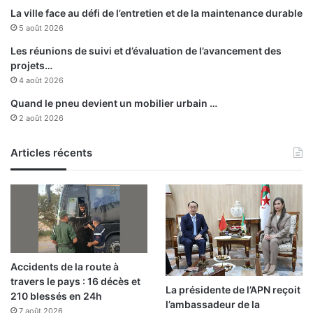
l
La ville face au défi de l’entretien et de la maintenance durable
a
5 août 2026
f
a
Les réunions de suivi et d’évaluation de l’avancement des
m
projets…
i
4 août 2026
l
Quand le pneu devient un mobilier urbain …
l
2 août 2026
e
d
Articles récents
u
d
é
f
u
n
t
Accidents de la route à
travers le pays : 16 décès et
La présidente de l’APN reçoit
210 blessés en 24h
l’ambassadeur de la
7 août 2026