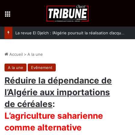
Menu
La revue El Djeïch : l’Algérie poursuit la réalisation d’acquis qualitatifs et historiques dans un climat de sécurité et de stabilité
Accueil
>
A la une
A la une
Evênement
Réduire la dépendance de
l’Algérie aux importations
de céréales
:
L’agriculture saharienne
comme alternative