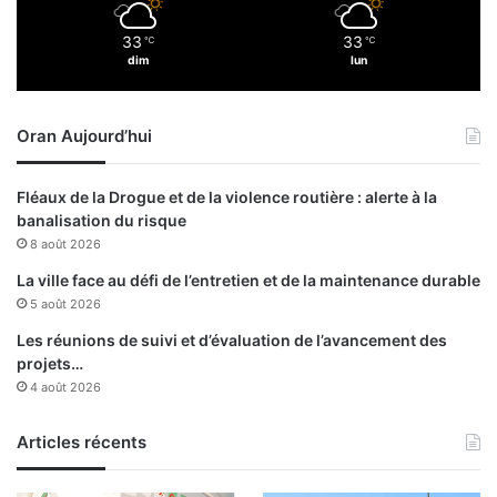
s
33
33
℃
℃
s
dim
lun
u
i
c
Oran Aujourd’hui
i
d
a
Fléaux de la Drogue et de la violence routière : alerte à la
i
banalisation du risque
r
8 août 2026
e
s
La ville face au défi de l’entretien et de la maintenance durable
5 août 2026
Les réunions de suivi et d’évaluation de l’avancement des
projets…
4 août 2026
Articles récents