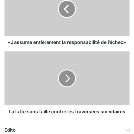
a
s
s
u
m
e
e
«J’assume entièrement la responsabilité de l’échec»
n
t
L
i
a
è
l
r
u
e
t
m
t
e
e
n
s
t
a
l
n
La lutte sans faille contre les traversées suicidaires
a
s
r
f
e
Edito
a