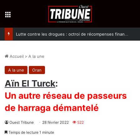
Menu
Lutte contre les drogues : octroi de récompenses financières aux dénonciateurs de trafiquants
Accueil
>
A la une
A la une
Oran
Aïn El Turck
:
Un autre réseau de passeurs
de harraga démantelé
Ouest Tribune
28 février 2022
522
Temps de lecture 1 minute