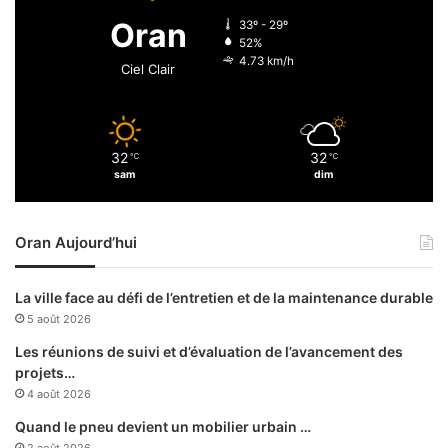
d
a
Oran
33º - 29º
a
r
52%
i
t
4.73 km/h
Ciel Clair
r
e
e
n
s
a
i
32
32
℃
℃
r
sam
dim
e
s
e
Oran Aujourd’hui
u
r
o
La ville face au défi de l’entretien et de la maintenance durable
p
5 août 2026
é
e
Les réunions de suivi et d’évaluation de l’avancement des
n
projets…
s
4 août 2026
e
Quand le pneu devient un mobilier urbain …
n
2 août 2026