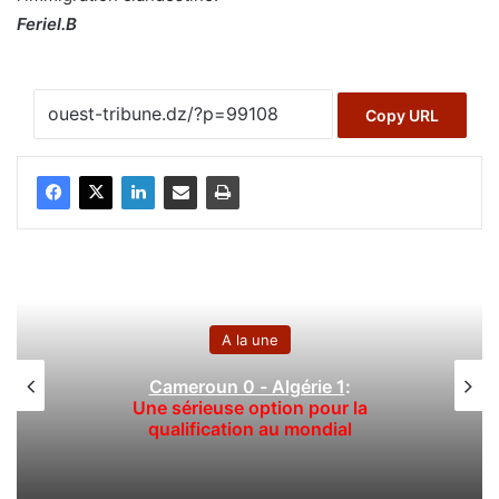
Feriel.B
Copy URL
A la une
Cameroun 0 - Algérie 1
:
Une sérieuse option pour la
qualification au mondial