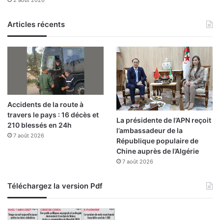
c
a
Articles récents
s
d
e
«
s
i
t
u
Accidents de la route à
a
travers le pays : 16 décès et
t
La présidente de l’APN reçoit
210 blessés en 24h
i
l’ambassadeur de la
7 août 2026
o
République populaire de
n
Chine auprès de l’Algérie
s
7 août 2026
d
i
Téléchargez la version Pdf
f
f
i
c