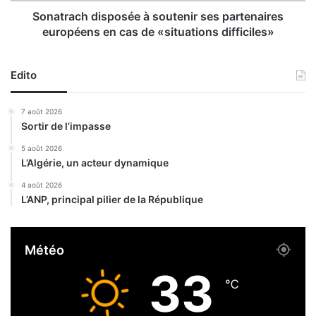
t
d
Sonatrach disposée à soutenir ses partenaires
r
i
européens en cas de «situations difficiles»
e
s
l
p
e
o
Edito
s
s
t
é
7 août 2026
r
e
Sortir de l’impasse
a
à
v
s
5 août 2026
e
L’Algérie, un acteur dynamique
o
r
u
4 août 2026
s
t
L’ANP, principal pilier de la République
é
e
e
n
s
i
Météo
s
r
u
s
33
i
e
℃
c
s
i
p