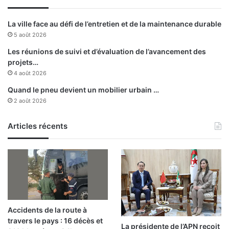
l
a
La ville face au défi de l’entretien et de la maintenance durable
c
5 août 2026
o
r
Les réunions de suivi et d’évaluation de l’avancement des
n
projets…
i
4 août 2026
c
Quand le pneu devient un mobilier urbain …
h
2 août 2026
e
Articles récents
Accidents de la route à
travers le pays : 16 décès et
La présidente de l’APN reçoit