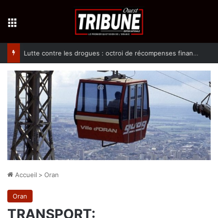
Menu
Lutte contre les drogues : octroi de récompenses financières aux dénonciateurs de trafiquants
Accueil
>
Oran
Oran
TRANSPORT
: