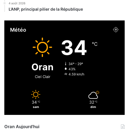
r
n
4 août 2026
l
s
L’ANP, principal pilier de la République
’
o
A
u
E
b
Météo
P
l
d
i
34
e
é
℃
c
s
i
n
Oran
34º - 29º
q
43%
c
4.59 km/h
Ciel Clair
o
m
m
u
34
32
℃
℃
n
sam
dim
e
s
d
Oran Aujourd’hui
e