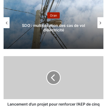
Oran
SDO : multiplication des cas de vol
d’électricité
L
a
n
c
e
m
e
n
t
d
Lancement d’un projet pour renforcer l’AEP de cinq