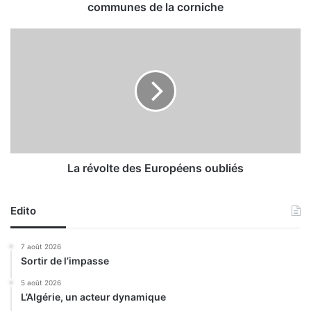
’
communes de la corniche
u
n
L
p
a
r
r
o
é
j
v
e
o
t
l
p
t
o
e
u
d
La révolte des Européens oubliés
r
e
r
s
e
Edito
E
n
u
f
r
7 août 2026
o
o
Sortir de l’impasse
r
p
c
é
5 août 2026
e
L’Algérie, un acteur dynamique
e