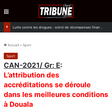
Menu
Lutte contre les drogues : octroi de récompenses financières aux dénonciateurs de trafiquants
Accueil
>
Sport
Sport
CAN-2021/ Gr: E
:
L’attribution des
accréditations se déroule
dans les meilleures conditions
à Douala