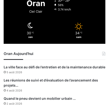
Oran
30º - 28º
u
56%
e
3.74 km/h
Ciel Clair
s
d
e
l
30
34
℃
℃
a
ven
sam
p
r
o
Oran Aujourd’hui
d
u
c
La ville face au défi de l’entretien et de la maintenance durable
t
5 août 2026
i
o
Les réunions de suivi et d’évaluation de l’avancement des
n
projets…
u
4 août 2026
r
Quand le pneu devient un mobilier urbain …
b
2 août 2026
a