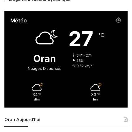
c
o
h
n
u
t
Météo
t
l
e
i
27
d
b
℃
’
r
u
e
n
s
Oran
34º - 27º
r
75%
o
0.57 km/h
Nuages Dispersés
c
h
e
r
34
33
℃
℃
dim
lun
Oran Aujourd’hui