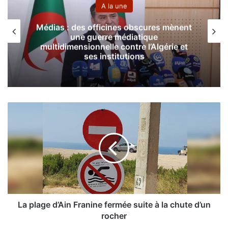
A la une
Médias : des officines obscures mènent
une guerre médiatique
multidimensionnelle contre l’Algérie et
ses institutions
L
a
p
l
a
g
e
d
’
A
La plage d’Ain Franine fermée suite à la chute d’un
i
rocher
n