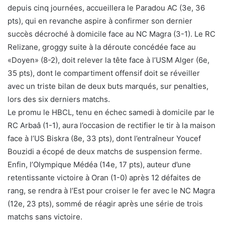
depuis cinq journées, accueillera le Paradou AC (3e, 36
pts), qui en revanche aspire à confirmer son dernier
succès décroché à domicile face au NC Magra (3-1). Le RC
Relizane, groggy suite à la déroute concédée face au
«Doyen» (8-2), doit relever la tête face à l’USM Alger (6e,
35 pts), dont le compartiment offensif doit se réveiller
avec un triste bilan de deux buts marqués, sur penalties,
lors des six derniers matchs.
Le promu le HBCL, tenu en échec samedi à domicile par le
RC Arbaâ (1-1), aura l’occasion de rectifier le tir à la maison
face à l’US Biskra (8e, 33 pts), dont l’entraîneur Youcef
Bouzidi a écopé de deux matchs de suspension ferme.
Enfin, l’Olympique Médéa (14e, 17 pts), auteur d’une
retentissante victoire à Oran (1-0) après 12 défaites de
rang, se rendra à l’Est pour croiser le fer avec le NC Magra
(12e, 23 pts), sommé de réagir après une série de trois
matchs sans victoire.