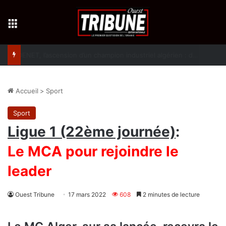
Menu
Attaf souligne la détermination de l’Algérie à continuer d’œuvrer avec la Biélorussie au renforcement des relations bilatérales
Accueil
>
Sport
Sport
Ligue 1 (22ème journée)
:
Le MCA pour rejoindre le
leader
Ouest Tribune
17 mars 2022
608
2 minutes de lecture