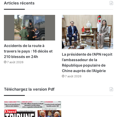
Articles récents
d
è
s
d
i
m
a
n
Accidents de la route à
c
travers le pays : 16 décès et
h
La présidente de l’APN reçoit
210 blessés en 24h
e
l’ambassadeur de la
7 août 2026
République populaire de
Chine auprès de l’Algérie
7 août 2026
Téléchargez la version Pdf