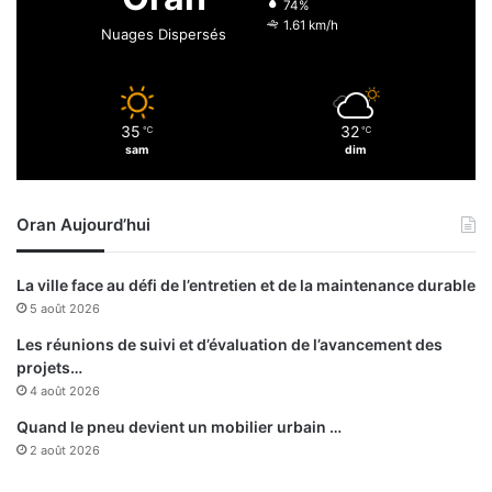
74%
p
1.61 km/h
Nuages Dispersés
p
l
i
c
35
32
℃
℃
a
sam
dim
b
l
e
Oran Aujourd’hui
a
u
x
La ville face au défi de l’entretien et de la maintenance durable
v
5 août 2026
o
y
Les réunions de suivi et d’évaluation de l’avancement des
a
projets…
g
4 août 2026
e
Quand le pneu devient un mobilier urbain …
u
2 août 2026
r
s