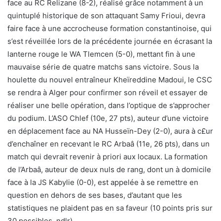
face au RC Relizane (8-2), réalisé grâce notamment à un
quintuplé historique de son attaquant Samy Frioui, devra
faire face à une accrocheuse formation constantinoise, qui
s’est réveillée lors de la précédente journée en écrasant la
lanterne rouge le WA Tlemcen (5-0), mettant fin à une
mauvaise série de quatre matchs sans victoire. Sous la
houlette du nouvel entraîneur Kheïreddine Madoui, le CSC
se rendra à Alger pour confirmer son réveil et essayer de
réaliser une belle opération, dans l’optique de s’approcher
du podium. L’ASO Chlef (10e, 27 pts), auteur d’une victoire
en déplacement face au NA Husseïn-Dey (2-0), aura à c£ur
d’enchaîner en recevant le RC Arbaâ (11e, 26 pts), dans un
match qui devrait revenir à priori aux locaux. La formation
de l’Arbaâ, auteur de deux nuls de rang, dont un à domicile
face à la JS Kabylie (0-0), est appelée à se remettre en
question en dehors de ses bases, d’autant que les
statistiques ne plaident pas en sa faveur (10 points pris sur
30 possibles, ndlr).