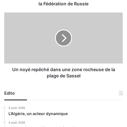
r
la Fédération de Russie
e
ç
U
o
n
i
n
t
o
l
y
e
é
v
r
i
e
c
p
e
ê
Un noyé repêché dans une zone rocheuse de la
-
c
plage de Sassel
m
h
i
é
n
d
Edito
i
a
s
n
5 août 2026
t
s
L’Algérie, un acteur dynamique
r
u
e
n
4 août 2026