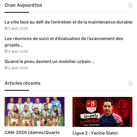
Oran Aujourd’hui
i
d
o
e
n
S
La ville face au défi de l’entretien et de la maintenance durable
d
a
5 août 2026
e
s
R
s
Les réunions de suivi et d’évaluation de l’avancement des
u
e
projets…
s
l
4 août 2026
s
Quand le pneu devient un mobilier urbain …
i
2 août 2026
e
Articles récents
CAN-2026 (dames/Quarts
Ligue 2 : Yacine Slatni