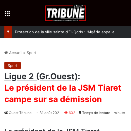
Menu
Protection de la ville sainte d’El-Qods : l’Algérie appelle à une action collective
Accueil
>
Sport
Sport
Ligue 2 (Gr.Ouest)
:
Le président de la JSM Tiaret
campe sur sa démission
Ouest Tribune
31 août 2021
602
Temps de lecture 1 minute