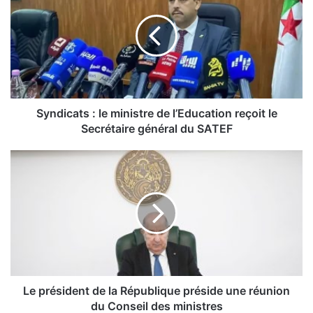
n
d
i
c
a
t
s
:
Syndicats : le ministre de l’Education reçoit le
l
Secrétaire général du SATEF
e
m
L
i
e
n
p
i
r
s
é
t
s
r
i
e
d
d
e
e
n
Le président de la République préside une réunion
l
t
du Conseil des ministres