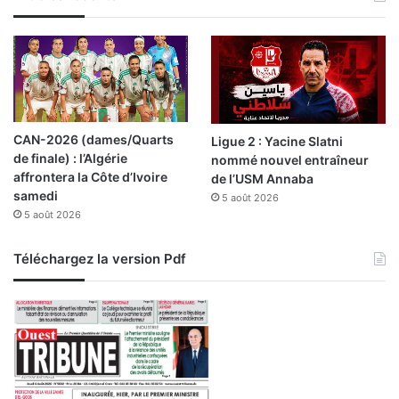
m
i
n
i
s
t
r
CAN-2026 (dames/Quarts
Ligue 2 : Yacine Slatni
e
de finale) : l’Algérie
nommé nouvel entraîneur
s
affrontera la Côte d’Ivoire
de l’USM Annaba
samedi
5 août 2026
5 août 2026
Téléchargez la version Pdf