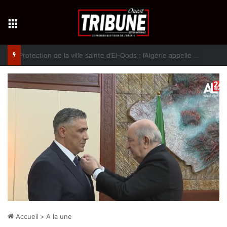
Menu
Protection de la ville sainte d’El-Qods : l’Algérie appelle à une action collective
Accueil
>
A la une