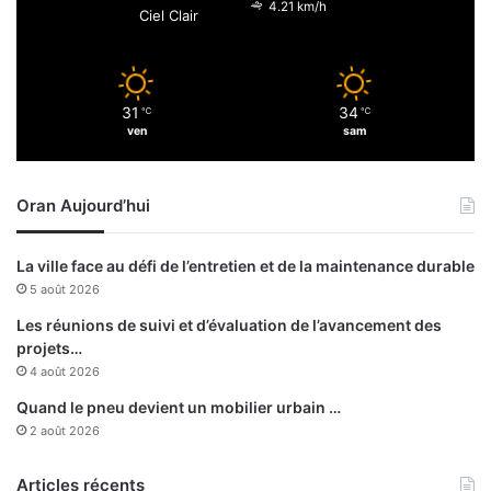
u
4.21 km/h
Ciel Clair
é
n
t
e
a
r
i
é
31
34
r
℃
℃
u
ven
sam
e
n
g
i
é
o
Oran Aujourd’hui
n
n
é
d
r
u
La ville face au défi de l’entretien et de la maintenance durable
a
C
5 août 2026
l
o
d
n
Les réunions de suivi et d’évaluation de l’avancement des
u
s
projets…
S
e
4 août 2026
A
i
Quand le pneu devient un mobilier urbain …
T
l
2 août 2026
E
d
F
e
Articles récents
s