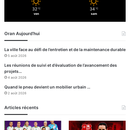
e
o
n
32
34
℃
℃
s
ven
sam
t
p
r
h
e
a
A
Oran Aujourd’hui
t
l
e
g
:
La ville face au défi de l’entretien et de la maintenance durable
e
l
5 août 2026
r
e
e
s
Les réunions de suivi et d’évaluation de l’avancement des
t
i
projets…
P
n
4 août 2026
a
s
Quand le pneu devient un mobilier urbain …
r
t
2 août 2026
i
r
s
u
c
c
Articles récents
o
t
n
i
n
o