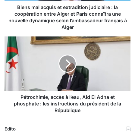
a
c
Biens mal acquis et extradition judiciaire : la
q
coopération entre Alger et Paris connaîtra une
u
nouvelle dynamique selon l’ambassadeur français à
i
Alger
s
e
P
t
é
e
t
x
r
t
o
r
c
a
h
d
i
i
m
t
i
Pétrochimie, accès à l’eau, Aid El Adha et
i
e
phosphate : les instructions du président de la
o
,
République
n
a
j
c
u
c
Edito
d
è