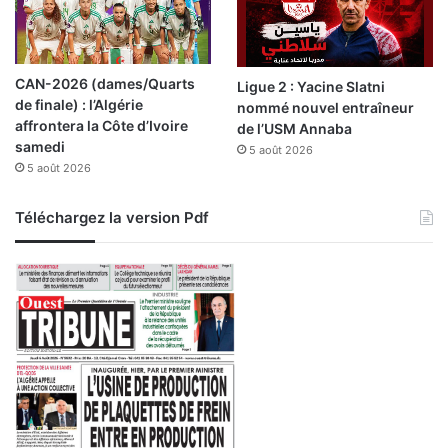
a
n
î
s
t
d
r
u
CAN-2026 (dames/Quarts
a
Ligue 2 : Yacine Slatni
p
de finale) : l’Algérie
u
nommé nouvel entraîneur
r
affrontera la Côte d’Ivoire
n
de l’USM Annaba
é
samedi
e
5 août 2026
s
n
5 août 2026
i
o
d
u
e
Téléchargez la version Pdf
v
n
e
t
l
d
l
e
e
l
d
a
y
R
n
é
a
p
m
u
i
b