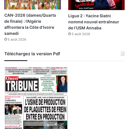
b
c
a
a
CAN-2026 (dames/Quarts
Ligue 2 : Yacine Slatni
l
i
de finale) : l’Algérie
nommé nouvel entraîneur
l
n
affrontera la Côte d’Ivoire
de l’USM Annaba
e
samedi
5 août 2026
5 août 2026
Téléchargez la version Pdf