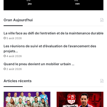
’
p
jeu
ven
E
o
q
u
u
r
Oran Aujourd’hui
i
u
p
n
e
e
La ville face au défi de l’entretien et de la maintenance durable
n
i
5 août 2026
a
n
t
t
Les réunions de suivi et d’évaluation de l’avancement des
i
é
projets…
o
g
4 août 2026
n
r
Quand le pneu devient un mobilier urbain …
a
a
2 août 2026
l
t
e
i
d
Articles récents
o
e
n
f
a
o
f
o
r
t
i