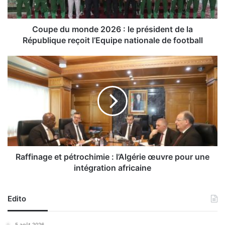
m
o
n
Coupe du monde 2026 : le président de la
d
République reçoit l’Equipe nationale de football
e
2
R
0
a
2
f
6
f
:
i
l
n
e
a
p
g
r
e
é
e
Raffinage et pétrochimie : l’Algérie œuvre pour une
s
t
intégration africaine
i
p
d
é
e
t
Edito
n
r
t
o
5 août 2026