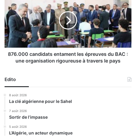
j
7
u
6
i
.
l
0
l
0
e
0
t
c
/
a
r
n
876.000 candidats entament les épreuves du BAC :
e
d
une organisation rigoureuse à travers le pays
v
i
u
d
e
a
Edito
E
t
l
s
8 août 2026
D
e
La clé algérienne pour le Sahel
j
n
e
t
7 août 2026
ï
Sortir de l’impasse
a
c
m
5 août 2026
h
e
L’Algérie, un acteur dynamique
: