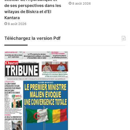
e
e
8 août 2026
de ses perspectives dans les
m
à
wilayas de Biskra et d’El
e
t
Kantara
n
r
8 août 2026
t
a
d
v
Téléchargez la version Pdf
u
e
p
r
r
s
o
l
j
e
e
p
t
a
d
y
e
s
r
e
n
o
u
v
e