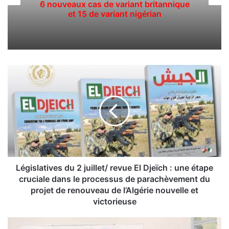
6 nouveaux cas de variant britannique
et 15 de variant nigérian
L
é
g
i
s
l
a
t
i
v
Législatives du 2 juillet/ revue El Djeïch : une étape
e
cruciale dans le processus de parachèvement du
s
projet de renouveau de l’Algérie nouvelle et
d
victorieuse
u
2
8