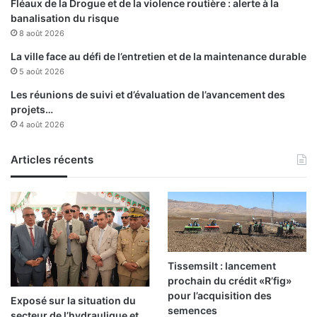
Fléaux de la Drogue et de la violence routière : alerte à la
e
o
banalisation du risque
p
r
8 août 2026
r
g
o
a
La ville face au défi de l’entretien et de la maintenance durable
c
n
5 août 2026
e
i
Les réunions de suivi et d’évaluation de l’avancement des
s
s
projets…
s
a
4 août 2026
u
t
s
i
d
Articles récents
o
e
n
r
p
i
a
g
r
o
a
u
c
r
Tissemsilt : lancement
h
e
prochain du crédit «R’fig»
è
u
pour l’acquisition des
Exposé sur la situation du
v
s
semences
secteur de l’hydraulique et