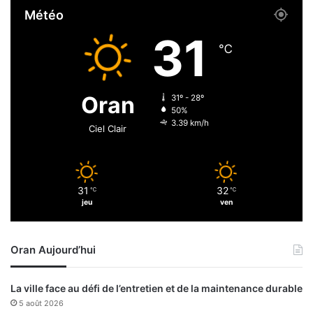
h
Météo
a
b
31
i
℃
l
i
t
Oran
31º - 28º
a
50%
t
3.39 km/h
Ciel Clair
i
o
n
i
31
32
℃
℃
m
jeu
ven
m
i
n
Oran Aujourd’hui
e
n
t
La ville face au défi de l’entretien et de la maintenance durable
e
5 août 2026
d