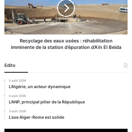
à
y
l
c
a
l
v
a
i
g
c
e
t
d
Recyclage des eaux usées : réhabilitation
o
e
imminente de la station d’épuration d’Aïn El Beida
i
s
r
e
e
a
Edito
u
x
5 août 2026
u
L’Algérie, un acteur dynamique
s
é
4 août 2026
L’ANP, principal pilier de la République
e
s
3 août 2026
:
L’axe Alger-Rome est solide
r
é