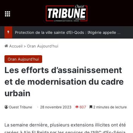
Menu
Protection de la ville sainte d’El-Qods : l’Algérie appelle à une action collective
Accueil
>
Oran Aujourd'hui
Oran Aujourd'hui
Les efforts d’assainissement
et de modernisation du cadre
urbain
Ouest Tribune
28 novembre 2023
607
2 minutes de lecture
La semaine dernière, plusieurs extensions illicites ont été
rasées à Aïn El Beïda par les services de l’APC d’Es-Sénia.