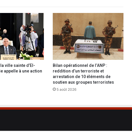
a
2
7
e
é
d
i
t
i
o
n
a ville sainte d’El-
Bilan opérationnel de l’ANP :
d
ie appelle à une action
reddition d’un terroriste et
u
arrestation de 10 éléments de
S
soutien aux groupes terroristes
a
5 août 2026
l
o
n
i
n
t
e