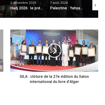
2 décembre 2025
7 août 2024
23 avril 2
Hadj 2026 : le président de la République alloue un quota supplémentaire de 2000 carnets de hadj aux personnes âgées de 70 ans et plus
Palestine : Yahya Sinwar désigné à la tête du bureau politique du Hamas
HU
S
I
L
A
:
c
l
ô
t
SILA : clôture de la 27e édition du Salon
u
international du livre d’Alger
r
e
d
e
l