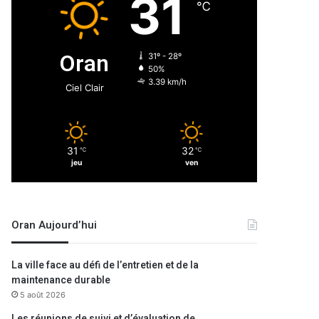
31
℃
Oran
31º - 28º
50%
3.39 km/h
Ciel Clair
31
32
℃
℃
jeu
ven
Oran Aujourd’hui
La ville face au défi de l’entretien et de la
maintenance durable
5 août 2026
Les réunions de suivi et d’évaluation de