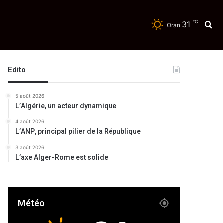
℃
31
Re
Oran
Edito
5 août 2026
L’Algérie, un acteur dynamique
4 août 2026
L’ANP, principal pilier de la République
3 août 2026
L’axe Alger-Rome est solide
Météo