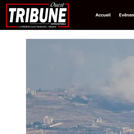
Accueil
Evêne
Infos en Direct:
Bilan opérationnel de l’ANP : reddition d’un terror