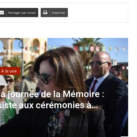
Partager par email
Imprimer
e le suivant
A la une
9 mai 2023
 journée de la Mémoire :
siste aux cérémonies à
taganem