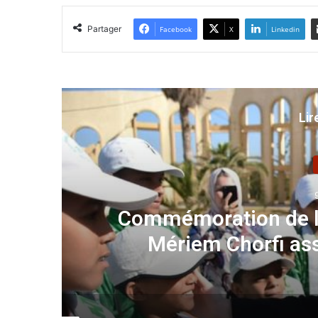
Partager
Facebook
X
Linkedin
Lir
Commémoration de la
L
Mériem Chorfi as
Mos