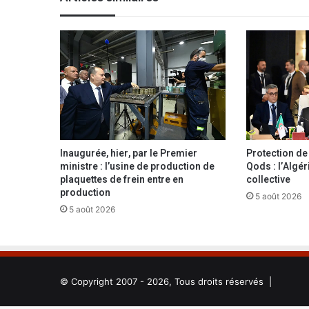
l
’
a
g
r
e
s
s
i
o
n
Inaugurée, hier, par le Premier
Protection de l
s
ministre : l’usine de production de
Qods : l’Algér
i
plaquettes de frein entre en
collective
o
production
5 août 2026
n
5 août 2026
i
s
t
e
s
© Copyright 2007 - 2026, Tous droits réservés |
’
a