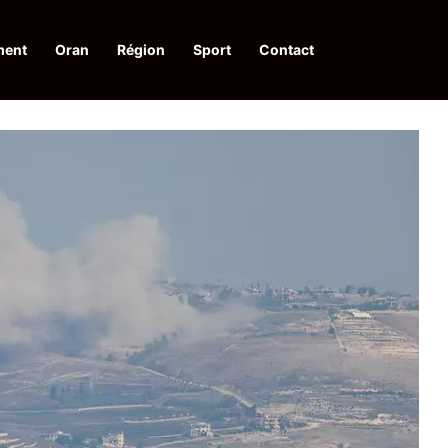
ment
Oran
Région
Sport
Contact
iste et arrestation de 10 éléments de soutien aux groupes terroristes