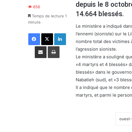
depuis le 8 octobr
656
14.664 blessés.
Temps de lecture 1
minute
Le ministère a indiqué da
l’ennemi (sioniste) sur le L
Facebook
X
Linkedin
nombre total des victimes 
Partager par email
Imprimer
l’agression sioniste.
Le ministère a souligné q
«4 martyrs et 4 blessés» d
blessés» dans le gouvernor
Nabatieh (sud), et «3 bles
Il a indiqué que le nombre 
martyrs, et parmi le person