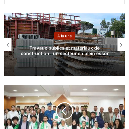
A la une
Travaux publics et matériaux de
construction : un secteur en plein essor
C
a
r
a
v
a
n