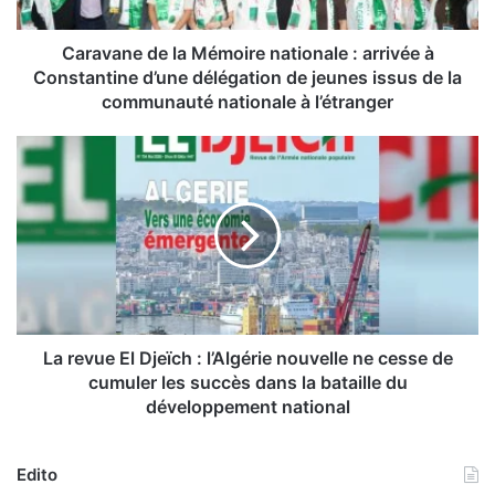
e
d
e
Caravane de la Mémoire nationale : arrivée à
l
Constantine d’une délégation de jeunes issus de la
a
communauté nationale à l’étranger
M
é
L
m
a
o
r
i
e
r
v
e
u
n
e
a
E
t
l
i
D
La revue El Djeïch : l’Algérie nouvelle ne cesse de
o
j
cumuler les succès dans la bataille du
n
e
développement national
a
ï
l
c
e
h
Edito
: