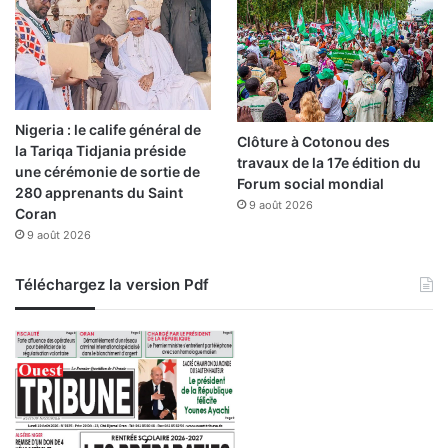
i
d
s
a
s
n
u
s
s
l
d
a
Nigeria : le calife général de
e
b
Clôture à Cotonou des
la Tariqa Tidjania préside
l
a
travaux de la 17e édition du
une cérémonie de sortie de
a
t
Forum social mondial
280 apprenants du Saint
c
a
9 août 2026
Coran
o
i
m
9 août 2026
l
m
l
u
e
Téléchargez la version Pdf
n
d
a
u
u
d
t
é
é
v
n
e
a
l
t