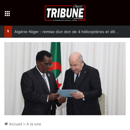
Menu
Algérie-Niger : remise d’un don de 4 hélicoptères et d’équipement militaires à l’armée nigérienne
Accueil
>
A la une