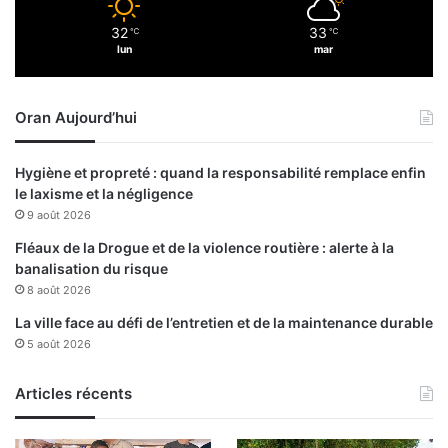
u
s
n
32
33
℃
℃
s
lun
mar
e
e
d
d
é
e
l
Oran Aujourd’hui
c
é
u
g
m
Hygiène et propreté : quand la responsabilité remplace enfin
a
u
le laxisme et la négligence
t
l
9 août 2026
i
e
o
r
Fléaux de la Drogue et de la violence routière : alerte à la
n
l
banalisation du risque
d
e
8 août 2026
e
s
La ville face au défi de l’entretien et de la maintenance durable
j
s
5 août 2026
e
u
u
c
n
c
Articles récents
e
è
s
s