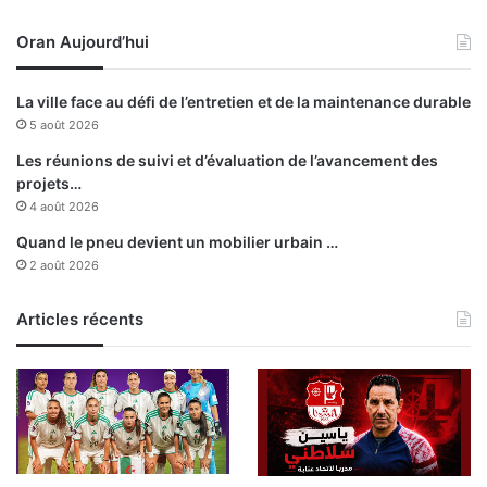
a
a
Oran Aujourd’hui
i
u
r
f
e
r
La ville face au défi de l’entretien et de la maintenance durable
a
5 août 2026
g
e
Les réunions de suivi et d’évaluation de l’avancement des
u
projets…
r
4 août 2026
b
Quand le pneu devient un mobilier urbain …
a
2 août 2026
i
n
Articles récents
e
n
a
t
t
e
n
t