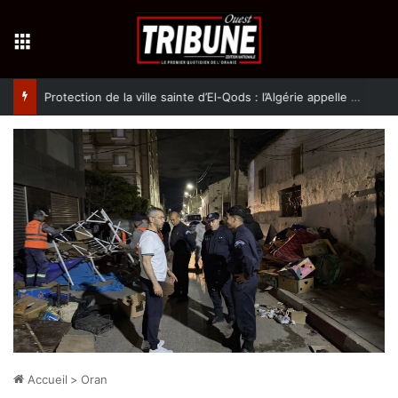
Menu
Protection de la ville sainte d’El-Qods : l’Algérie appelle à une action collective
Accueil
>
Oran