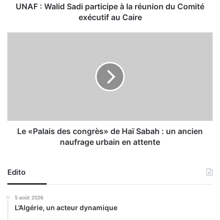
d
UNAF : Walid Sadi participe à la réunion du Comité
S
exécutif au Caire
a
d
L
i
e
p
«
a
P
r
a
t
l
i
a
c
i
i
s
p
d
Le «Palais des congrès» de Haï Sabah : un ancien
e
e
naufrage urbain en attente
à
s
l
c
a
o
Edito
r
n
é
g
5 août 2026
u
r
L’Algérie, un acteur dynamique
n
è