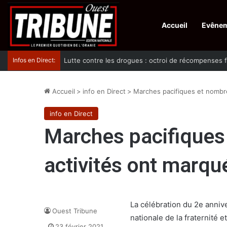
Accueil
Evêne
Infos en Direct:
Lutte contre les drogues : octroi de récompenses 
Accueil
>
info en Direct
>
Marches pacifiques et nombre
info en Direct
Marches pacifiques
activités ont marqu
La célébration du 2e anniv
Ouest Tribune
nationale de la fraternité 
23 février 2021