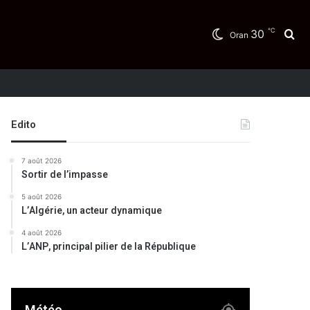
℃
30
Re
Oran
Edito
7 août 2026
Sortir de l’impasse
5 août 2026
L’Algérie, un acteur dynamique
4 août 2026
L’ANP, principal pilier de la République