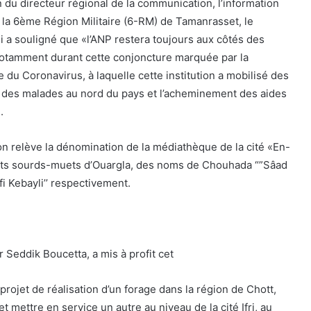
 du directeur régional de la communication, l’information
e la 6ème Région Militaire (6-RM) de Tamanrasset, le
ui a souligné que «l’ANP restera toujours aux côtés des
notamment durant cette conjoncture marquée par la
du Coronavirus, à laquelle cette institution a mobilisé des
n des malades au nord du pays et l’acheminement des aides
.
’on relève la dénomination de la médiathèque de la cité «En-
etits sourds-muets d’Ouargla, des noms de Chouhada “”Sâad
i Kebayli’’ respectivement.
 Seddik Boucetta, a mis à profit cet
rojet de réalisation d’un forage dans la région de Chott,
t mettre en service un autre au niveau de la cité Ifri, au