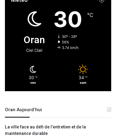
Météo
30
℃
Oran
30º - 28º
56%
3.74 km/h
Ciel Clair
30
34
℃
℃
ven
sam
Oran Aujourd’hui
La ville face au défi de l’entretien et de la
maintenance durable