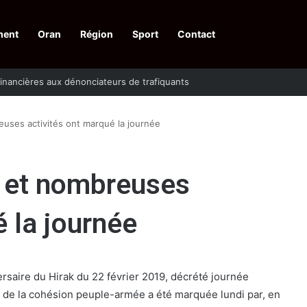
ment
Oran
Région
Sport
Contact
financières aux dénonciateurs de trafiquants
uses activités ont marqué la journée
 et nombreuses
é la journée
ersaire du Hirak du 22 février 2019, décrété journée
et de la cohésion peuple-armée a été marquée lundi par, en