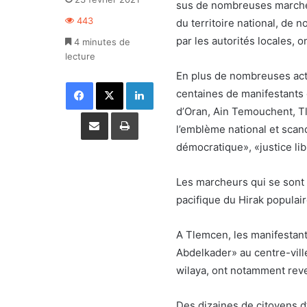
sus de nombreuses marches 
443
du territoire national, de 
par les autorités locales, o
4 minutes de
lecture
En plus de nombreuses activi
Facebook
X
Linkedin
centaines de manifestants 
d’Oran, Ain Temouchent, T
Partager par email
Imprimer
l’emblème national et scan
démocratique», «justice li
Les marcheurs qui se sont 
pacifique du Hirak populair
A Tlemcen, les manifestants
Abdelkader» au centre-ville
wilaya, ont notamment reve
Des dizaines de citoyens d