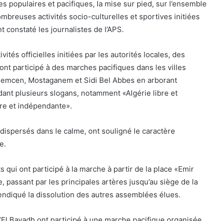
populaires et pacifiques, la mise sur pied, sur l’ensemble
nombreuses activités socio-culturelles et sportives initiées
nt constaté les journalistes de l’APS.
tés officielles initiées par les autorités locales, des
ont participé à des marches pacifiques dans les villes
lemcen, Mostaganem et Sidi Bel Abbes en arborant
dant plusieurs slogans, notamment «Algérie libre et
bre et indépendante».
dispersés dans le calme, ont souligné le caractère
e.
 qui ont participé à la marche à partir de la place «Emir
, passant par les principales artères jusqu’au siège de la
ndiqué la dissolution des autres assemblées élues.
’El Bayadh ont participé à une marche pacifique organisée