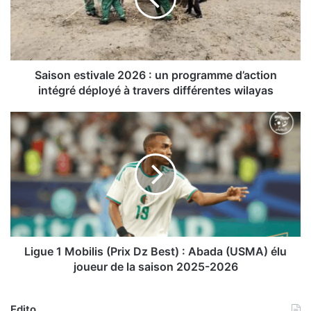
o
n
e
s
t
i
Saison estivale 2026 : un programme d’action
v
intégré déployé à travers différentes wilayas
a
l
L
e
i
2
g
0
u
2
e
6
1
:
M
u
o
n
b
p
i
Ligue 1 Mobilis (Prix Dz Best) : Abada (USMA) élu
r
l
joueur de la saison 2025-2026
o
i
g
s
r
(
Edito