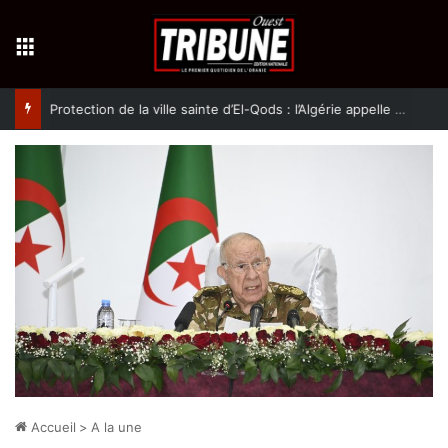
Menu
Protection de la ville sainte d’El-Qods : l’Algérie appelle à une action collective
Accueil
>
A la une