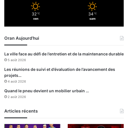
p
A
l
)
32
34
o
℃
℃
é
ven
sam
y
l
é
u
à
j
Oran Aujourd’hui
t
o
r
u
a
e
La ville face au défi de l’entretien et de la maintenance durable
v
u
5 août 2026
e
r
r
d
Les réunions de suivi et d’évaluation de l’avancement des
s
e
projets…
d
l
4 août 2026
i
a
Quand le pneu devient un mobilier urbain …
f
s
2 août 2026
f
a
é
i
r
Articles récents
s
e
o
n
n