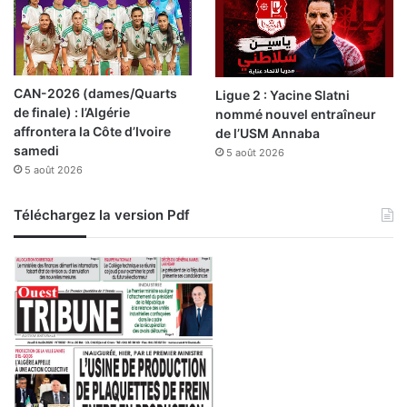
t
2
e
0
s
2
w
5
i
-
CAN-2026 (dames/Quarts
Ligue 2 : Yacine Slatni
l
2
de finale) : l’Algérie
nommé nouvel entraîneur
a
0
affrontera la Côte d’Ivoire
de l’USM Annaba
y
2
samedi
5 août 2026
a
6
5 août 2026
s
Téléchargez la version Pdf