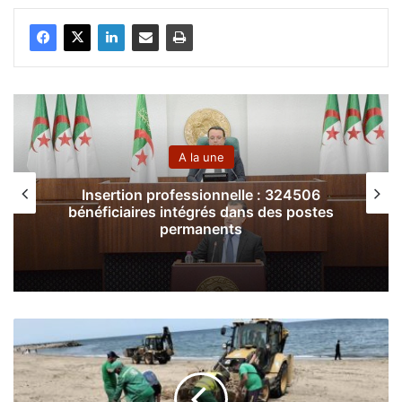
A la une
Gra
Insertion professionnelle : 324506
bénéficiaires intégrés dans des postes
permanents
S
a
i
s