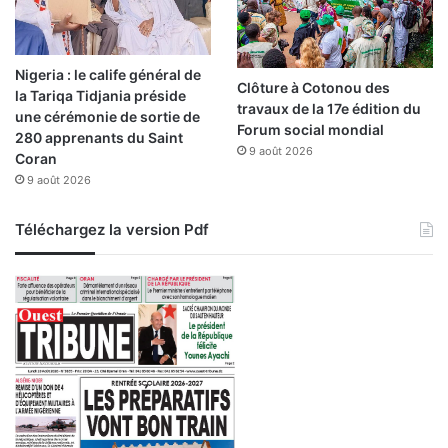
l
e
c
Nigeria : le calife général de
h
Clôture à Cotonou des
la Tariqa Tidjania préside
a
travaux de la 17e édition du
une cérémonie de sortie de
n
Forum social mondial
280 apprenants du Saint
g
9 août 2026
Coran
e
9 août 2026
m
e
n
Téléchargez la version Pdf
t