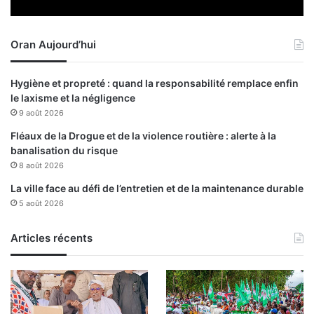
a
u
s
t
s
e
Oran Aujourd’hui
i
u
v
r
e
g
Hygiène et propreté : quand la responsabilité remplace enfin
a
e
le laxisme et la négligence
u
n
9 août 2026
v
c
o
e
Fléaux de la Drogue et de la violence routière : alerte à la
t
banalisation du risque
e
8 août 2026
p
La ville face au défi de l’entretien et de la maintenance durable
o
5 août 2026
u
r
o
Articles récents
p
é
r
e
r