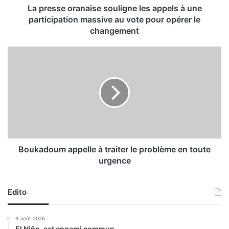
r
La presse oranaise souligne les appels à une
a
participation massive au vote pour opérer le
n
changement
a
i
B
s
o
e
u
s
k
o
a
u
d
l
o
i
u
g
m
n
a
Boukadoum appelle à traiter le problème en toute
e
p
urgence
l
p
e
e
s
l
Edito
a
l
p
e
9 août 2026
p
à
El Niño, cet ennemi commun