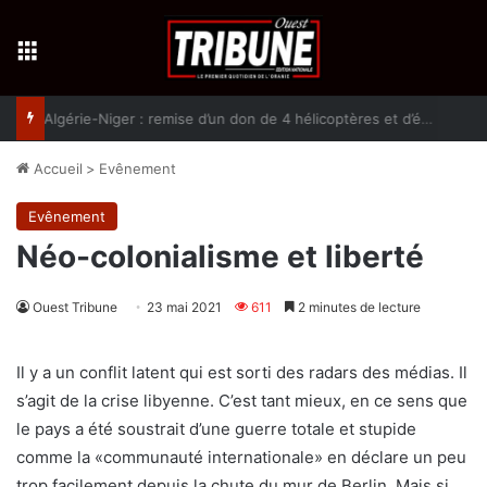
Menu
Algérie-Niger : remise d’un don de 4 hélicoptères et d’équipement militaires à l’armée nigérienne
Accueil
>
Evênement
Evênement
Néo-colonialisme et liberté
Ouest Tribune
23 mai 2021
611
2 minutes de lecture
Il y a un conflit latent qui est sorti des radars des médias. Il
s’agit de la crise libyenne. C’est tant mieux, en ce sens que
le pays a été soustrait d’une guerre totale et stupide
comme la «communauté internationale» en déclare un peu
trop facilement depuis la chute du mur de Berlin. Mais si