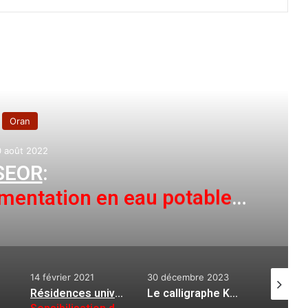
e le suivant
A la une
27 septembre 2021
Oran
:
vre 120 nouveaux postes d’emplo
30 décembre 2023
9 mars 2022
7 juill
Résidences universitaires
:
Le calligraphe Kour Noureddine met la lumière sur la résistance héroïque du peuple palestinien
Une belle cérémonie à la salle du cinéma «Maghreb»