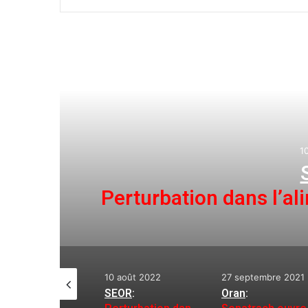
Lir
u potable à
Sonatrach ou
10 août 2022
27 septembre 2021
14 février 2021
SEOR
:
Oran
: