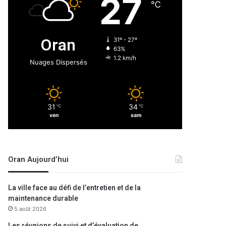
27
℃
Oran
31º - 27º
63%
1.2 km/h
Nuages Dispersés
31
34
℃
℃
ven
sam
Oran Aujourd’hui
La ville face au défi de l’entretien et de la
maintenance durable
5 août 2026
Les réunions de suivi et d’évaluation de