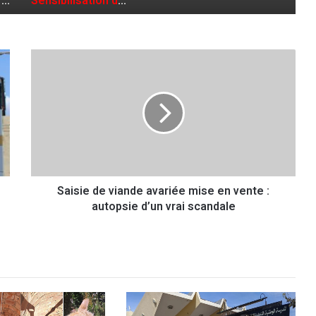
camping gaz
Les femmes d’Oran à l’honneur
S
a
i
s
i
e
d
e
v
Saisie de viande avariée mise en vente :
i
autopsie d’un vrai scandale
a
n
d
e
a
v
a
r