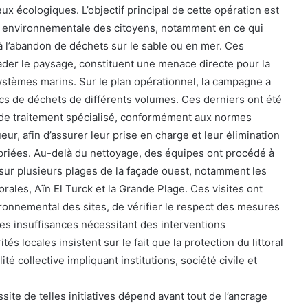
x écologiques. L’objectif principal de cette opération est
e environnementale des citoyens, notamment en ce qui
à l’abandon de déchets sur le sable ou en mer. Ces
ader le paysage, constituent une menace directe pour la
ystèmes marins. Sur le plan opérationnel, la campagne a
acs de déchets de différents volumes. Ces derniers ont été
de traitement spécialisé, conformément aux normes
r, afin d’assurer leur prise en charge et leur élimination
priées. Au-delà du nettoyage, des équipes ont procédé à
 sur plusieurs plages de la façade ouest, notamment les
ales, Aïn El Turck et la Grande Plage. Ces visites ont
ironnemental des sites, de vérifier le respect des mesures
 les insuffisances nécessitant des interventions
és locales insistent sur le fait que la protection du littoral
é collective impliquant institutions, société civile et
ssite de telles initiatives dépend avant tout de l’ancrage