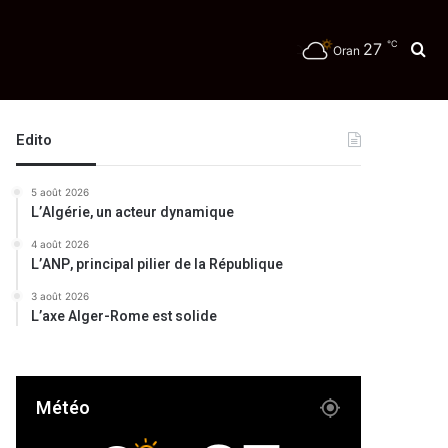
℃
27
Re
Oran
Edito
5 août 2026
L’Algérie, un acteur dynamique
4 août 2026
L’ANP, principal pilier de la République
3 août 2026
L’axe Alger-Rome est solide
Météo