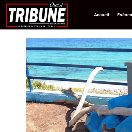
Accueil
Evêne
Infos en Direct:
Protection de la ville sainte d’El-Qods : l’Algérie ap