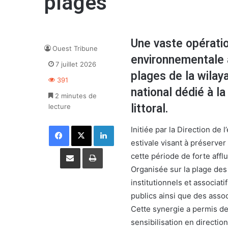
plages
Une vaste opératio
Ouest Tribune
environnementale 
7 juillet 2026
plages de la wilay
391
national dédié à la
2 minutes de
littoral.
lecture
Facebook
X
Linkedin
Initiée par la Direction de
estivale visant à préserver
Partager par email
Imprimer
cette période de forte affl
Organisée sur la plage des 
institutionnels et associat
publics ainsi que des asso
Cette synergie a permis d
sensibilisation en directi