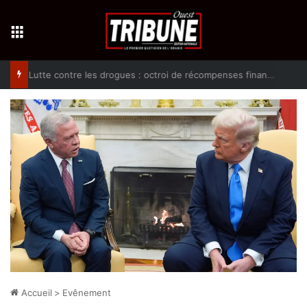
Menu
Lutte contre les drogues : octroi de récompenses financières aux dénonciateurs de trafiquants
Accueil
>
Evênement