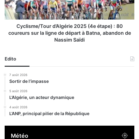
r
m
l
e
e
/
s
T
Cyclisme/Tour d’Algérie 2025 (4e étape) : 80
w
o
coureurs sur la ligne de départ à Batna, abandon de
i
u
Nassim Saïdi
l
r
a
d
y
’
Edito
a
A
s
l
7 août 2026
d
g
Sortir de l’impasse
u
é
c
r
5 août 2026
e
i
L’Algérie, un acteur dynamique
n
e
4 août 2026
t
2
L’ANP, principal pilier de la République
r
0
e
2
c
5
Météo
e
(