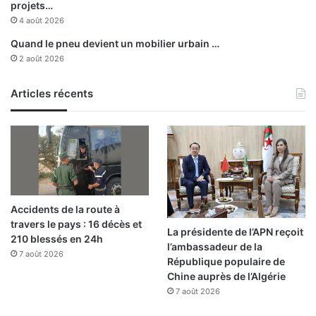
r
projets…
l
4 août 2026
a
Quand le pneu devient un mobilier urbain …
l
2 août 2026
i
g
n
Articles récents
e
d
e
d
é
p
a
Accidents de la route à
r
travers le pays : 16 décès et
t
La présidente de l’APN reçoit
210 blessés en 24h
à
l’ambassadeur de la
7 août 2026
B
République populaire de
a
Chine auprès de l’Algérie
t
7 août 2026
n
a