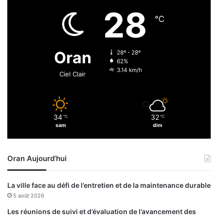
j
4
28
e
e
℃
u
é
d
t
i
a
Oran
28º - 28º
p
62%
e
3.14 km/h
Ciel Clair
)
:
8
0
34
32
℃
℃
c
sam
dim
o
u
r
Oran Aujourd’hui
e
u
r
La ville face au défi de l’entretien et de la maintenance durable
s
5 août 2026
s
u
Les réunions de suivi et d’évaluation de l’avancement des