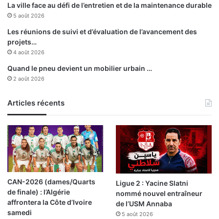
La ville face au défi de l’entretien et de la maintenance durable
l
p
5 août 2026
e
o
f
r
Les réunions de suivi et d’évaluation de l’avancement des
l
t
projets…
é
a
4 août 2026
a
t
Quand le pneu devient un mobilier urbain …
u
i
2 août 2026
s
o
a
n
n
s
Articles récents
i
d
t
e
a
4
i
3
r
3
e
b
o
CAN-2026 (dames/Quarts
Ligue 2 : Yacine Slatni
r
de finale) : l’Algérie
nommé nouvel entraîneur
n
affrontera la Côte d’Ivoire
de l’USM Annaba
e
samedi
5 août 2026
s