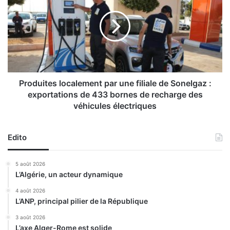
v
o
i
d
l
u
l
i
e
t
b
e
r
s
u
l
Produites localement par une filiale de Sonelgaz :
y
o
exportations de 433 bornes de recharge des
a
c
véhicules électriques
n
a
t
l
e
e
Edito
:
m
l
e
5 août 2026
e
n
L’Algérie, un acteur dynamique
s
t
n
p
4 août 2026
u
a
L’ANP, principal pilier de la République
i
r
3 août 2026
s
u
L’axe Alger-Rome est solide