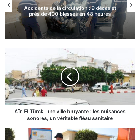
Accidents de la circulation : 9 décès et
près de 400 blessés en 48 heures
A
ï
n
E
l
T
ü
r
c
k
Aïn El Türck, une ville bruyante : les nuisances
,
sonores, un véritable fléau sanitaire
u
n
P
e
r