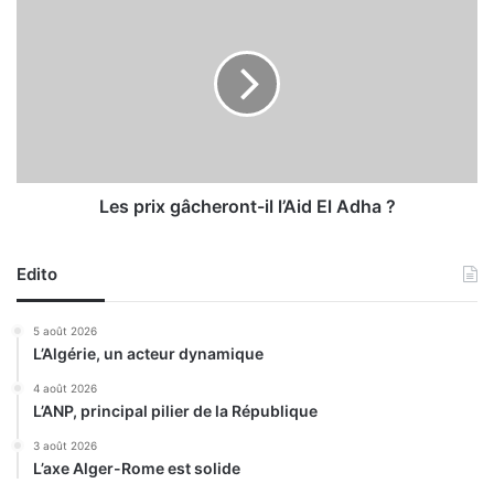
p
e
i
s
q
p
u
r
e
i
d
x
é
g
d
â
i
c
Les prix gâcheront-il l’Aid El Adha ?
é
h
à
e
l
Edito
r
'
o
h
n
5 août 2026
ô
t
L’Algérie, un acteur dynamique
t
-
e
i
4 août 2026
l
L’ANP, principal pilier de la République
l
l
l
3 août 2026
e
’
L’axe Alger-Rome est solide
r
A