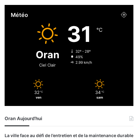
i
i
e
d
Météo
e
E
t
l
31
a
A
℃
u
d
t
h
o
a
Oran
32º - 28º
u
?
49%
r
2.99 km/h
Ciel Clair
i
s
m
e
32
34
℃
℃
ven
sam
Oran Aujourd’hui
La ville face au défi de l’entretien et de la maintenance durable