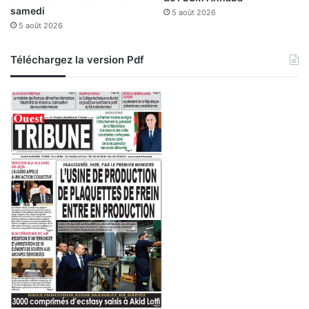
samedi
5 août 2026
’
5 août 2026
e
n
v
Téléchargez la version Pdf
e
r
g
u
r
e