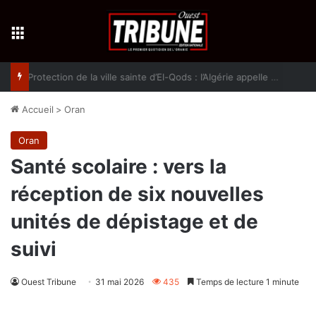
Menu
Protection de la ville sainte d’El-Qods : l’Algérie appelle à une action collective
Accueil
>
Oran
Oran
Santé scolaire : vers la
réception de six nouvelles
unités de dépistage et de
suivi
Ouest Tribune
31 mai 2026
435
Temps de lecture 1 minute