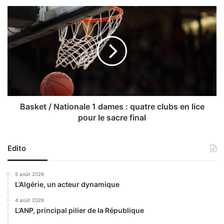
e
B
l
a
a
s
j
k
o
e
u
t
r
/
n
N
é
a
e
t
Basket / Nationale 1 dames : quatre clubs en lice
i
i
pour le sacre final
n
o
t
n
e
a
Edito
r
l
n
e
5 août 2026
a
1
L’Algérie, un acteur dynamique
t
d
i
a
4 août 2026
o
L’ANP, principal pilier de la République
m
n
e