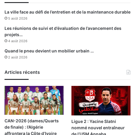
d
u
’
r
La ville face au défi de l’entretien et de la maintenance durable
u
l
5 août 2026
n
e
p
s
Les réunions de suivi et d’évaluation de l’avancement des
r
a
projets…
o
c
4 août 2026
g
r
Quand le pneu devient un mobilier urbain …
r
e
2 août 2026
a
f
m
i
m
Articles récents
n
e
a
c
l
u
l
t
u
r
CAN-2026 (dames/Quarts
Ligue 2 : Yacine Slatni
e
de finale) : l’Algérie
nommé nouvel entraîneur
l
affrontera la Côte d’Ivoire
de l’USM Annaba
d