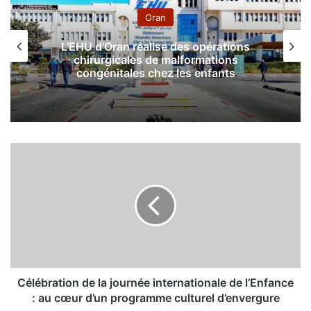
Oran
L’EHU d’Oran réalise des opérations
chirurgicales de malformations
congénitales chez les enfants
C
é
l
é
b
r
a
t
i
o
Célébration de la journée internationale de l’Enfance
n
: au cœur d’un programme culturel d’envergure
d