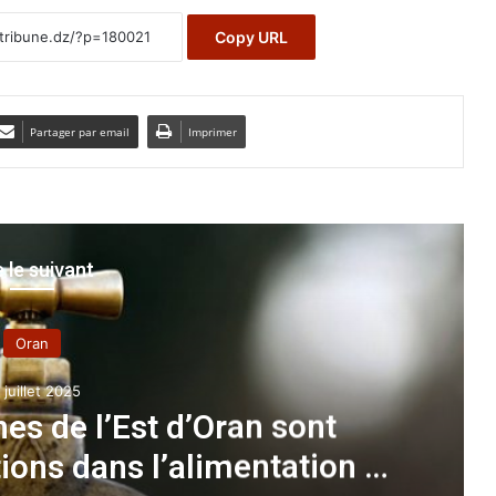
Copy URL
Partager par email
Imprimer
e le suivant
15 oc
NAPEC 2024 : ALNA
en
concurrence internat