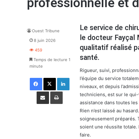
professionnelle et 
Le service de chiru
Ouest Tribune
le docteur Fayçal 
8 juin 2026
qualitatif réalisé 
459
santé.
Temps de lecture 1
minute
Rigueur, suivi, professio
l’équipe du service totalem
Facebook
X
Linkedin
niveaux, et depuis l’admiss
Partager par email
Imprimer
techniciens, est sur le qui
assistance dans toutes les
Rien n’est laissé au hasar
soigneusement préparés. To
soient une réussite totale.
faire.