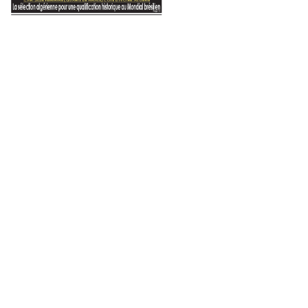
Oran
tobre 2024
FT lance un appel à
ional «Algeria Bid Round