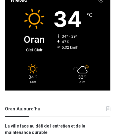
Météo
34
℃
Oran
34º - 29º
47%
5.02 km/h
Ciel Clair
34
32
℃
℃
sam
dim
Oran Aujourd’hui
La ville face au défi de l’entretien et de la
maintenance durable