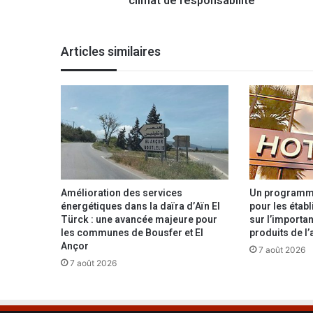
climat de responsabilité
t
i
v
Articles similaires
e
s
d
u
2
j
u
i
l
l
Amélioration des services
Un programme
e
énergétiques dans la daïra d’Aïn El
pour les étab
t
Türck : une avancée majeure pour
sur l’importan
les communes de Bousfer et El
produits de l’
:
Ançor
u
7 août 2026
n
7 août 2026
e
c
a