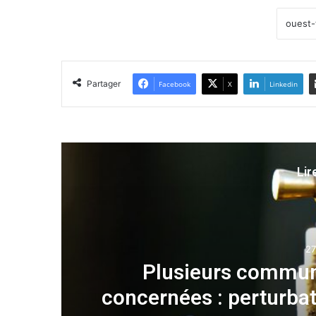
Partager
Facebook
X
Linkedin
Lir
Oran
27 juillet 2025
communes de l’Est d’Oran sont
erturbations dans l’alimentation 