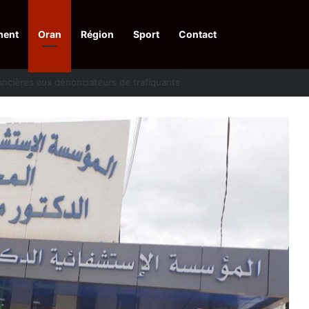
ment
Oran
Région
Sport
Contact
financières aux dénonciateurs de trafiquants