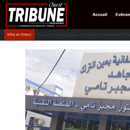
Accueil
Evêne
Infos en Direct:
Lutte contre les drogues : octroi de récompenses 