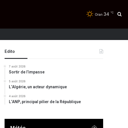
℃
34
Re
Oran
Edito
7 août 2026
Sortir de l’impasse
5 août 2026
L’Algérie, un acteur dynamique
4 août 2026
L’ANP, principal pilier de la République