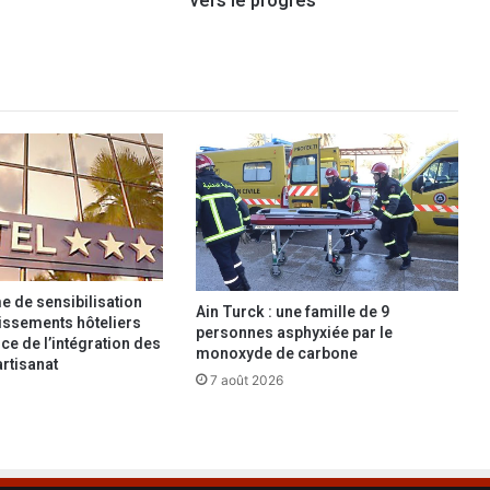
vers le progrès
t
r
e
a
u
x
r
o
b
i
n
e
t
 de sensibilisation
Ain Turck : une famille de 9
s
lissements hôteliers
personnes asphyxiée par le
j
ce de l’intégration des
monoxyde de carbone
artisanat
u
7 août 2026
s
q
u
’
a