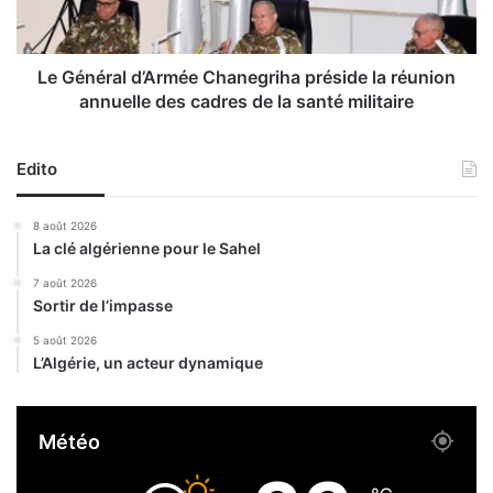
t
r
i
a
o
l
n
d
Le Général d’Armée Chanegriha préside la réunion
d
’
annuelle des cadres de la santé militaire
e
A
6
r
0
m
Edito
m
é
i
e
8 août 2026
l
C
La clé algérienne pour le Sahel
l
h
i
a
7 août 2026
a
Sortir de l’impasse
n
r
e
5 août 2026
d
g
L’Algérie, un acteur dynamique
s
r
d
i
e
h
Météo
D
a
A
p
à
r