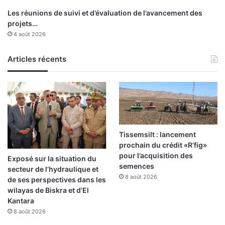
i
e
Les réunions de suivi et d’évaluation de l’avancement des
r
d
projets…
e
e
4 août 2026
e
s
n
c
2
Articles récents
a
0
d
2
r
4
e
s
d
e
l
Tissemsilt : lancement
a
prochain du crédit «R’fig»
s
pour l’acquisition des
Exposé sur la situation du
a
semences
secteur de l’hydraulique et
n
8 août 2026
de ses perspectives dans les
t
wilayas de Biskra et d’El
é
Kantara
m
8 août 2026
i