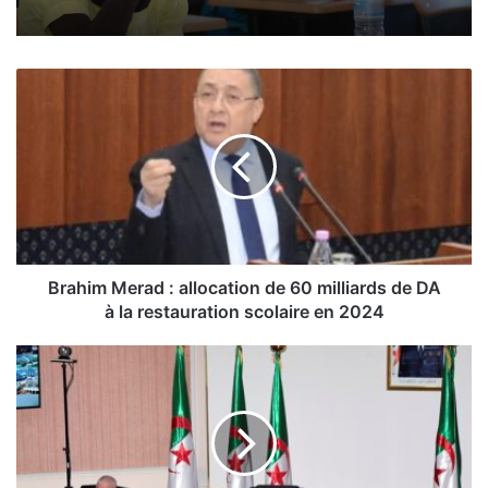
B
r
a
h
i
m
M
e
r
a
Brahim Merad : allocation de 60 milliards de DA
d
à la restauration scolaire en 2024
:
a
L
l
e
l
G
o
é
c
n
a
é