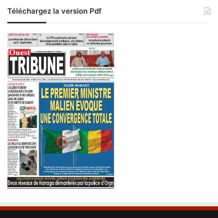
l
Téléchargez la version Pdf
i
t
a
i
r
e