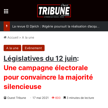
Menu
La revue El Djeïch : l’Algérie poursuit la réalisation d’acquis qualitatifs et historiques dans un climat de sécurité et de stabilité
Accueil
>
A la une
A la une
Evênement
Législatives du 12 juin
:
Une campagne électorale
pour convaincre la majorité
silencieuse
Ouest Tribune
17 mai 2021
600
3 minutes de lecture