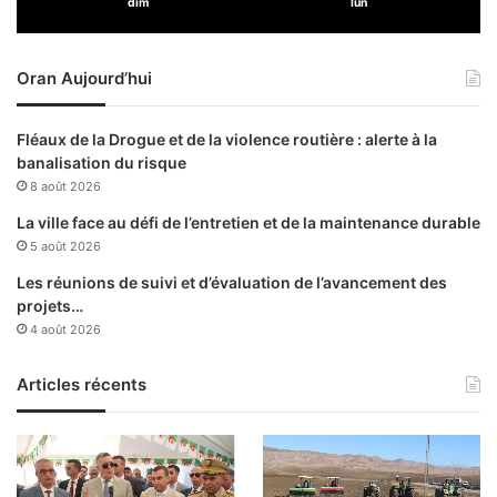
dim
lun
a
d
t
e
i
l
Oran Aujourd’hui
o
a
n
c
i
Fléaux de la Drogue et de la violence routière : alerte à la
r
banalisation du risque
c
8 août 2026
u
l
La ville face au défi de l’entretien et de la maintenance durable
a
5 août 2026
t
Les réunions de suivi et d’évaluation de l’avancement des
i
projets…
o
4 août 2026
n
Articles récents