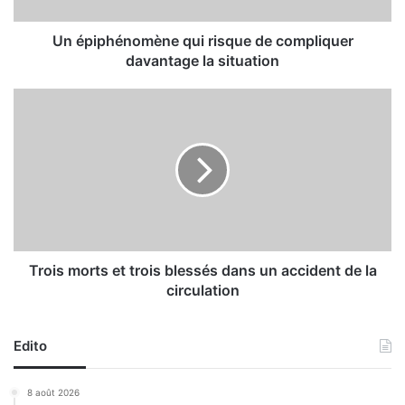
é
n
o
Un épiphénomène qui risque de compliquer
m
davantage la situation
è
n
T
e
r
q
o
u
i
i
s
r
m
i
o
s
r
q
t
u
s
Trois morts et trois blessés dans un accident de la
e
e
circulation
d
t
e
t
c
r
Edito
o
o
m
i
8 août 2026
p
s