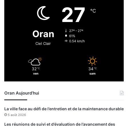
e
,
27
5
℃
4
0
g
Oran
27º - 27º
u
61%
é
0.54 km/h
Ciel Clair
r
i
s
o
32
34
℃
℃
n
ven
sam
s
e
t
Oran Aujourd’hui
8
d
é
La ville face au défi de l’entretien et de la maintenance durable
c
5 août 2026
è
s
Les réunions de suivi et d’évaluation de l’avancement des