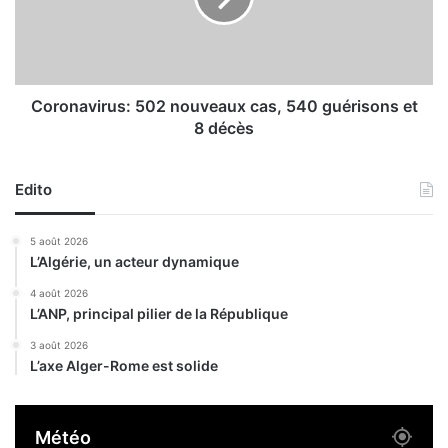
’
a
A
v
f
i
r
r
i
u
Coronavirus: 502 nouveaux cas, 540 guérisons et
q
s
8 décès
u
:
e
5
e
0
Edito
t
2
n
5 août 2026
l
o
L’Algérie, un acteur dynamique
a
u
P
v
4 août 2026
a
L’ANP, principal pilier de la République
e
l
a
3 août 2026
e
u
L’axe Alger-Rome est solide
s
x
t
c
i
a
Météo
n
s