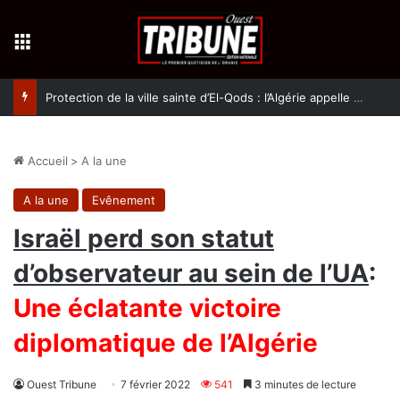
Menu
Protection de la ville sainte d’El-Qods : l’Algérie appelle à une action collective
Accueil
>
A la une
A la une
Evênement
Israël perd son statut
d’observateur au sein de l’UA
:
Une éclatante victoire
diplomatique de l’Algérie
Ouest Tribune
7 février 2022
541
3 minutes de lecture