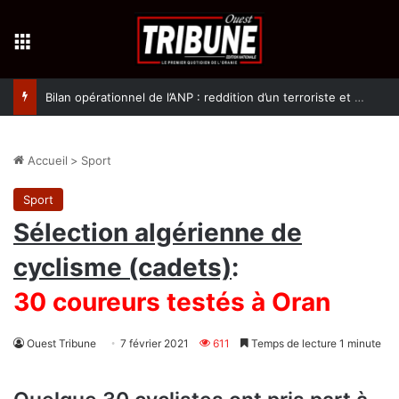
Menu
Bilan opérationnel de l’ANP : reddition d’un terroriste et arrestation de 10 éléments de soutien aux groupes terroristes
Accueil
>
Sport
Sport
Sélection algérienne de
cyclisme (cadets)
:
30 coureurs testés à Oran
Ouest Tribune
7 février 2021
611
Temps de lecture 1 minute