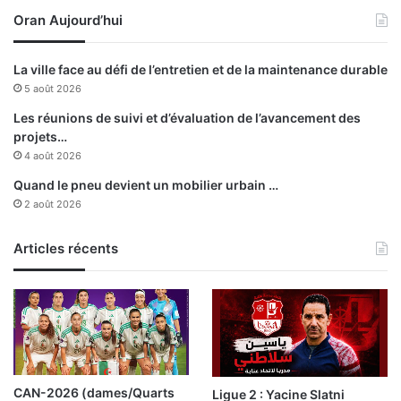
u
Oran Aujourd’hui
d
e
p
La ville face au défi de l’entretien et de la maintenance durable
u
5 août 2026
i
s
Les réunions de suivi et d’évaluation de l’avancement des
u
projets…
n
4 août 2026
a
Quand le pneu devient un mobilier urbain …
n
2 août 2026
Articles récents
CAN-2026 (dames/Quarts
Ligue 2 : Yacine Slatni