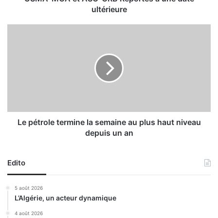
A
ultérieure
S
O
L
-
e
C
p
R
é
B
t
R
r
e
o
p
l
o
e
r
t
Le pétrole termine la semaine au plus haut niveau
t
e
depuis un an
é
r
s
m
à
i
Edito
u
n
n
e
5 août 2026
e
l
L’Algérie, un acteur dynamique
d
a
a
s
4 août 2026