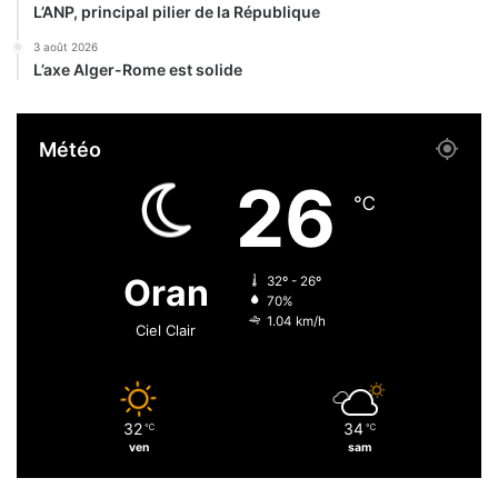
t
L’ANP, principal pilier de la République
e
e
m
3 août 2026
u
a
L’axe Alger-Rome est solide
l
i
t
n
é
e
Météo
r
a
i
u
26
e
p
℃
u
l
r
u
e
s
Oran
32º - 26º
h
70%
a
1.04 km/h
Ciel Clair
u
t
n
i
32
34
℃
℃
v
ven
sam
e
a