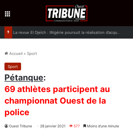
Menu
La revue El Djeïch : l’Algérie poursuit la réalisation d’acquis qualitatifs et historiques dans un climat de sécurité et de stabilité
Accueil
>
Sport
Sport
Pétanque
:
69 athlètes participent au
championnat Ouest de la
police
Ouest Tribune
28 janvier 2021
577
Moins d’une minute