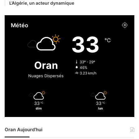
’
L’Algérie, un acteur dynamique
é
p
o
Météo
n
g
33
e
℃
Oran
33º - 29º
46%
3.23 km/h
Nuages Dispersés
33
33
℃
℃
dim
lun
Oran Aujourd’hui