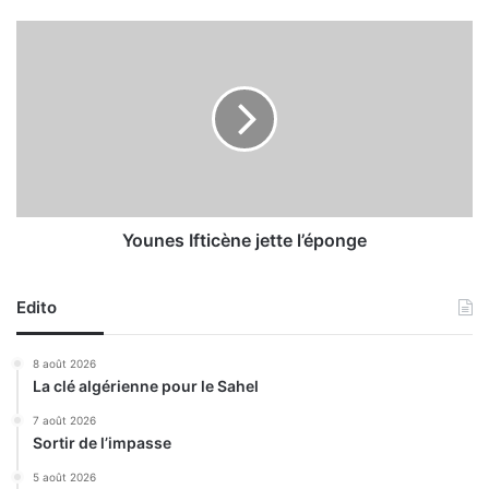
e
m
Y
e
o
n
u
t
n
r
e
a
s
t
I
é
f
d
t
e
i
Younes Ifticène jette l’éponge
l
c
’
è
e
Edito
n
f
e
f
j
8 août 2026
e
e
La clé algérienne pour le Sahel
c
t
t
t
7 août 2026
Sortir de l’impasse
i
e
f
l
5 août 2026