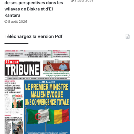
8 août 2026
de ses perspectives dans les
i
wilayas de Biskra et d’El
s
Kantara
s
8 août 2026
e
r
Téléchargez la version Pdf
l
a
c
o
o
p
é
r
a
t
i
o
n
b
i
l