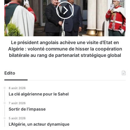
r
r
o
é
a
s
l
i
i
d
m
e
e
n
Le président angolais achève une visite d’Etat en
n
t
Algérie : volonté commune de hisser la coopération
t
a
bilatérale au rang de partenariat stratégique global
a
n
i
g
r
o
Edito
e
l
:
a
8 août 2026
l
i
La clé algérienne pour le Sahel
e
s
S
a
7 août 2026
I
c
Sortir de l’impasse
P
h
5 août 2026
S
è
L’Algérie, un acteur dynamique
A
v