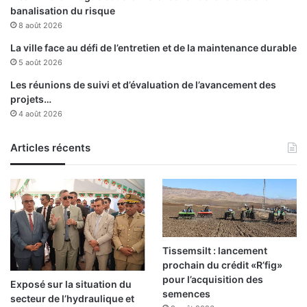
à
é
banalisation du risque
A
r
8 août 2026
l
i
g
e
La ville face au défi de l’entretien et de la maintenance durable
e
:
5 août 2026
r
v
Les réunions de suivi et d’évaluation de l’avancement des
o
projets…
l
4 août 2026
o
n
t
Articles récents
é
c
o
m
m
u
n
Tissemsilt : lancement
e
prochain du crédit «R’fig»
d
pour l’acquisition des
Exposé sur la situation du
e
semences
secteur de l’hydraulique et
h