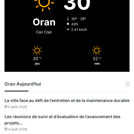
30
r
s
u
t
c
r
Oran
30º - 28º
t
i
49%
u
b
2.41 km/h
Ciel Clair
r
u
e
t
s
i
s
o
30
32
a
℃
℃
n
jeu
ven
n
d
i
e
t
s
Oran Aujourd’hui
a
a
i
n
r
g
La ville face au défi de l’entretien et de la maintenance durable
e
a
5 août 2026
s
u
x
Les réunions de suivi et d’évaluation de l’avancement des
u
projets…
r
4 août 2026