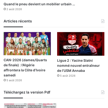
g
Quand le pneu devient un mobilier urbain …
e
2 août 2026
n
c
Articles récents
e
s
m
é
d
i
c
a
CAN-2026 (dames/Quarts
Ligue 2 : Yacine Slatni
l
de finale) : l’Algérie
nommé nouvel entraîneur
e
affrontera la Côte d’Ivoire
de l’USM Annaba
s
samedi
5 août 2026
5 août 2026
Téléchargez la version Pdf