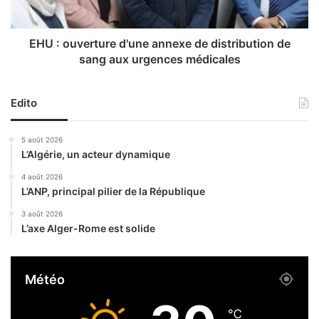
s
e
e
r
r
t
EHU : ouverture d'une annexe de distribution de
v
u
sang aux urgences médicales
i
r
c
e
e
d
Edito
d
'
e
u
5 août 2026
s
n
L’Algérie, un acteur dynamique
n
e
o
a
4 août 2026
u
L’ANP, principal pilier de la République
n
v
n
3 août 2026
e
e
L’axe Alger-Rome est solide
l
x
l
e
e
d
Météo
s
e
s
d
t
i
℃