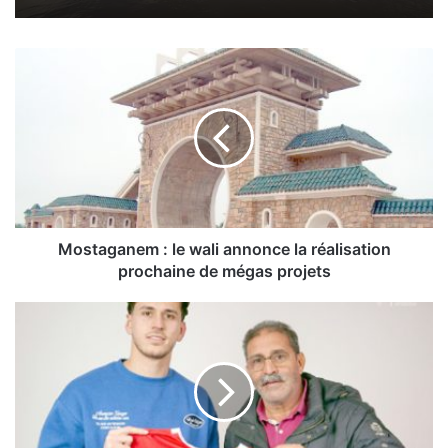
M
o
s
t
a
g
a
n
e
m
Mostaganem : le wali annonce la réalisation
:
prochaine de mégas projets
l
e
M
w
C
a
O
l
r
i
a
a
n
n
: