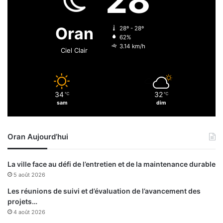
28
c
e
h
l
a
l
Oran
28º - 28º
i
e
62%
n
p
3.14 km/h
Ciel Clair
e
o
d
u
e
r
m
l
34
32
é
℃
℃
e
sam
dim
g
m
a
o
s
m
Oran Aujourd’hui
p
e
r
n
o
t
La ville face au défi de l’entretien et de la maintenance durable
j
c
5 août 2026
e
o
t
n
Les réunions de suivi et d’évaluation de l’avancement des
s
t
projets…
r
4 août 2026
e