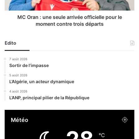
n
u
o
n
n
e
MC Oran : une seule arrivée officielle pour le
c
s
moment contre trois départs
e
e
l
u
a
l
Edito
r
e
é
a
7 août 2026
a
r
Sortir de l’impasse
l
r
i
i
5 août 2026
s
L’Algérie, un acteur dynamique
v
a
é
4 août 2026
t
e
L’ANP, principal pilier de la République
i
o
o
f
n
f
Météo
p
i
r
c
o
i
℃