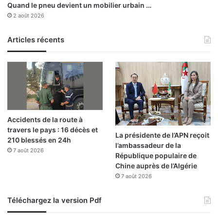
Quand le pneu devient un mobilier urbain …
t
2 août 2026
r
o
Articles récents
i
s
d
é
p
a
r
t
Accidents de la route à
s
travers le pays : 16 décès et
La présidente de l’APN reçoit
210 blessés en 24h
l’ambassadeur de la
7 août 2026
République populaire de
Chine auprès de l’Algérie
7 août 2026
Téléchargez la version Pdf